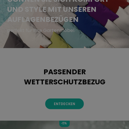
UND STYLE MIT UNSEREN
AUFLAGENBEZÜGEN
perfekt für Ihre Gartenmöbel
PASSENDER
WETTERSCHUTZBEZUG
ENTDECKEN
-5%