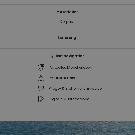
Materialien
Korpus:
Lieferung:
Quick-Navigation
Virtuelles Möbel erleben
Produktdetails
Pflege-& Sicherheitshinweise
Digitale Mustermappe
Zum
Zum
Ende
Anfang