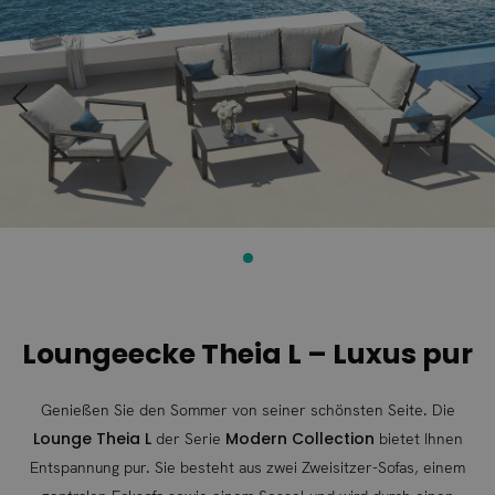
der
der
Bildgalerie
Bildgalerie
springen
springen
Loungeecke Theia L – Luxus pur
Genießen Sie den Sommer von seiner schönsten Seite. Die
Lounge Theia L
Modern Collection
der Serie
bietet Ihnen
Entspannung pur. Sie besteht aus zwei Zweisitzer-Sofas, einem