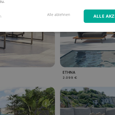
zu.
Alle ablehnen
ALLE AKZ
n
ETHNA
2.099 €