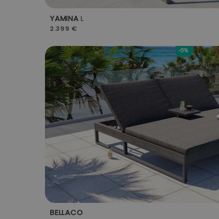
YAMINA
L
2.399 €
-5%
BELLACO