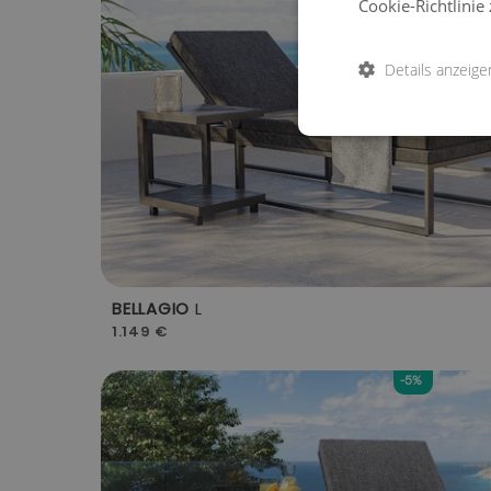
Cookie-Richtlinie 
Details anzeige
BELLAGIO
L
1.149 €
-5%