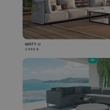
MISTY
M
2.999 €
-5%