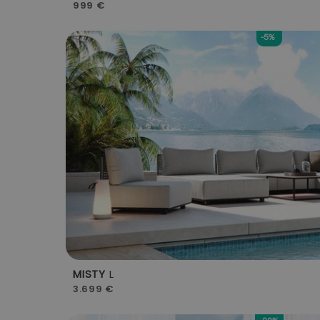
999 €
-5%
MISTY
L
3.699 €