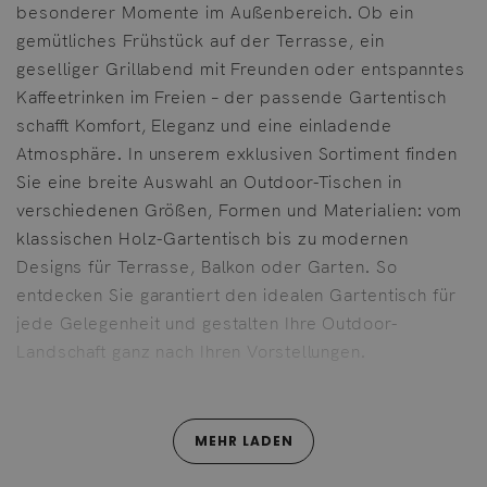
besonderer Momente im Außenbereich. Ob ein
gemütliches Frühstück auf der Terrasse, ein
geselliger Grillabend mit Freunden oder entspanntes
Kaffeetrinken im Freien – der passende Gartentisch
schafft Komfort, Eleganz und eine einladende
Atmosphäre. In unserem exklusiven Sortiment finden
Sie eine breite Auswahl an Outdoor-Tischen in
verschiedenen Größen, Formen und Materialien: vom
klassischen Holz-Gartentisch bis zu modernen
Designs für Terrasse, Balkon oder Garten. So
entdecken Sie garantiert den idealen Gartentisch für
jede Gelegenheit und gestalten Ihre Outdoor-
Landschaft ganz nach Ihren Vorstellungen.
Gartentische – klassisch, stilvoll und langlebig
MEHR LADEN
Unsere Gartentische, wie etwa der Astro aus