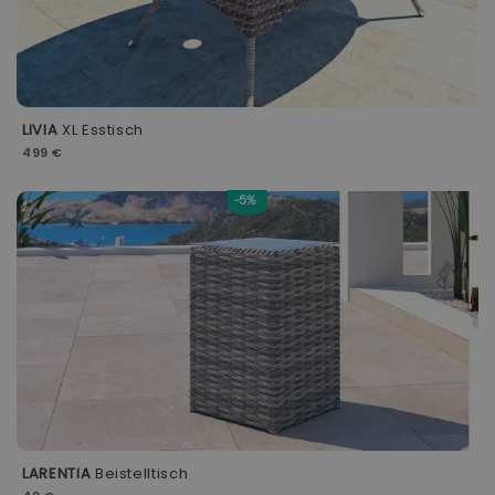
LIVIA
XL Esstisch
499 €
-5%
LARENTIA
Beistelltisch