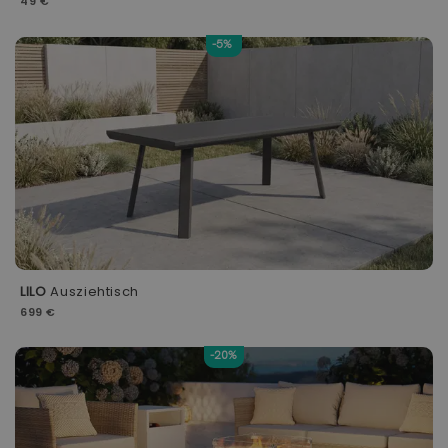
49 €
-5%
LILO
Ausziehtisch
699 €
-20%