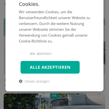
Cookies.
BEISTELLTISCH
klein
49 €
Wir verwenden Cookies, um die
Benutzerfreundlichkeit unserer Website zu
-5%
verbessern. Durch die weitere Nutzung
unserer Webseite stimmen Sie der
Verwendung von Cookies gemäß unserer
Cookie-Richtlinie zu.
Alle ablehnen
ALLE AKZEPTIEREN
BEISTELLTISCH
doppelseitig
Details anzeigen
89 €
-5%