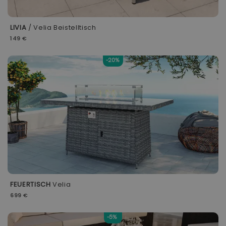
LIVIA
/ Velia Beistelltisch
149 €
-20%
FEUERTISCH
Velia
699 €
-5%