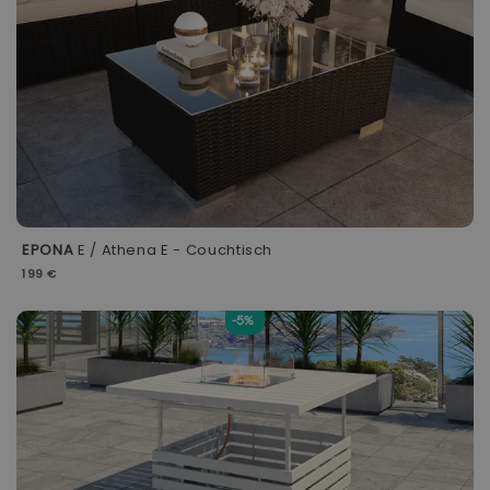
EPONA
E / Athena E - Couchtisch
199 €
-5%