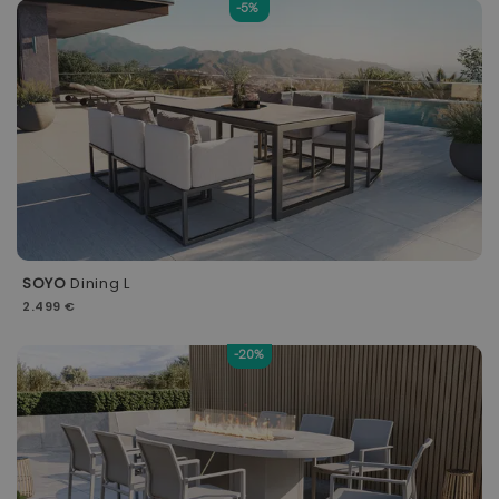
-5%
SOYO
Dining L
2.499 €
-20%