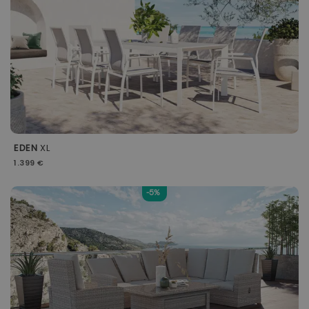
EDEN
XL
1.399 €
-5%