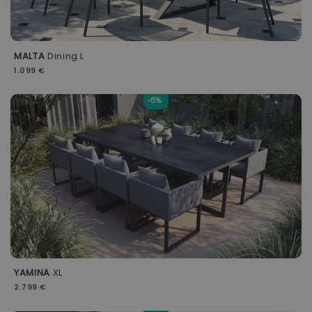
MALTA
Dining L
1.099 €
-5%
YAMINA
XL
2.799 €