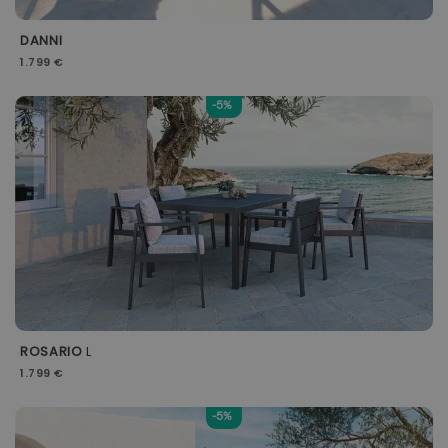
DANNI
1.799 €
-5%
ROSARIO
L
1.799 €
-5%