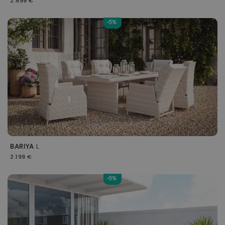
2.699 €
-5%
BARIYA
L
2.199 €
-5%