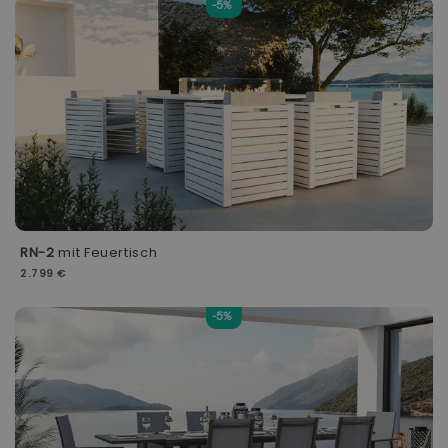
-5%
RN-2
mit Feuertisch
2.799 €
-5%