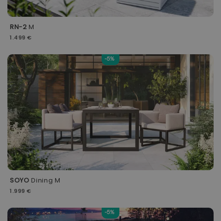
RN-2
M
1.499 €
-5%
SOYO
Dining M
1.999 €
-5%