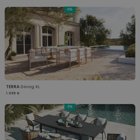
-5%
TERRA
Dining XL
1.999 €
-5%