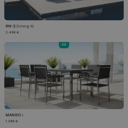
RN-2
Dining XL
2.499 €
-5%
MANGO
L
1.399 €