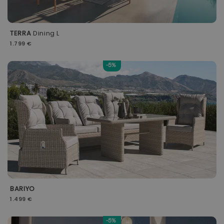
TERRA
Dining L
1.799 €
-5%
BARIYO
1.499 €
-5%