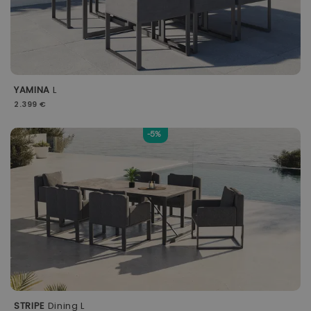
YAMINA
L
2.399 €
-5%
STRIPE
Dining L