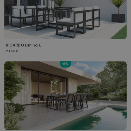
RICARDO
Dining L
2.199 €
-5%