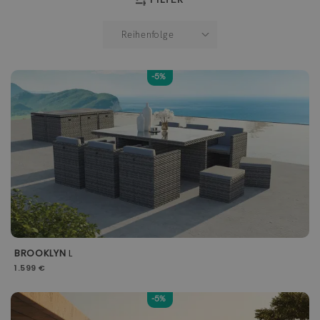
-5%
BROOKLYN
L
1.599 €
-5%