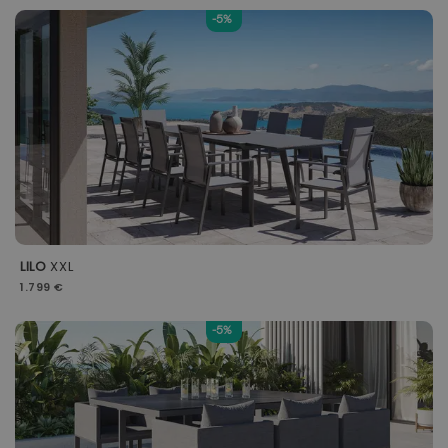
-5%
LILO
XXL
1.799 €
-5%