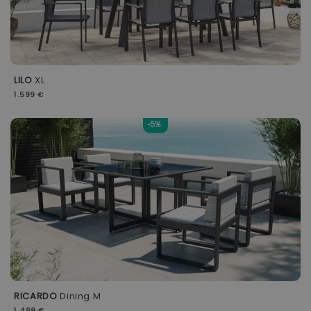
LILO
XL
1.599 €
-5%
RICARDO
Dining M
1.499 €