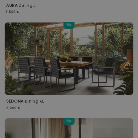
AURA
Dining L
1.599 €
-5%
SEDONA
Dining XL
2.399 €
-5%