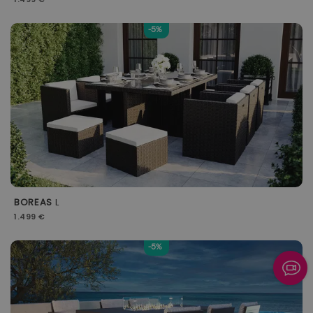
-5%
BOREAS
L
1.499 €
-5%