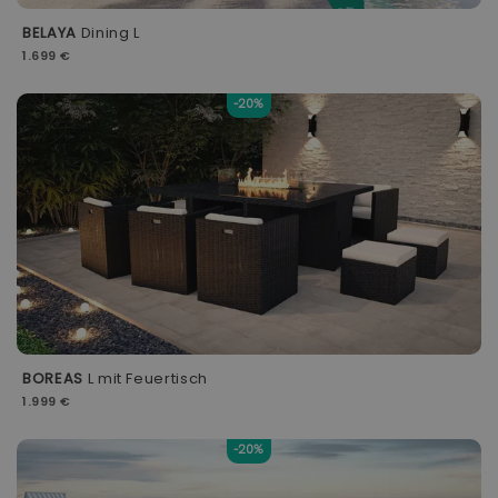
BELAYA
Dining L
1.699 €
-20%
BOREAS
L mit Feuertisch
1.999 €
-20%