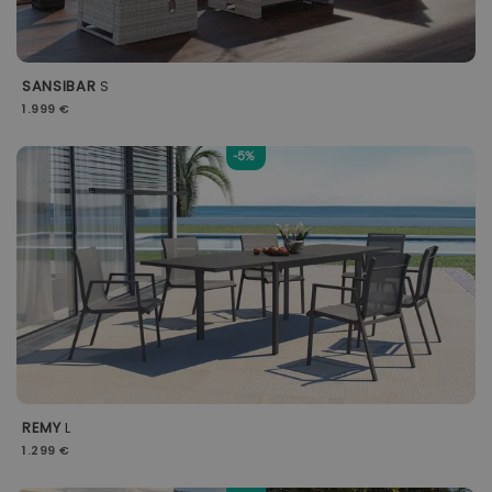
SANSIBAR
S
1.999 €
-5%
REMY
L
1.299 €