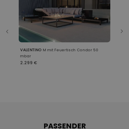
VALENTINO
M mit Feuertisch Condor 50
D
mbar
2
2.299 €
PASSENDER