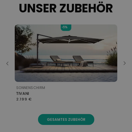
UNSER ZUBEHÖR
-5%
SONNENSCHIRM
SON
TIVANI
SO
2.199 €
99
GESAMTES ZUBEHÖR