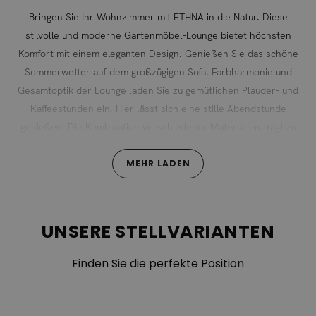
Bringen Sie Ihr Wohnzimmer mit ETHNA in die Natur. Diese
stilvolle und moderne Gartenmöbel-Lounge bietet höchsten
Komfort mit einem eleganten Design. Genießen Sie das schöne
Sommerwetter auf dem großzügigen Sofa. Farbharmonie und
Gesamtoptik der Lounge laden Sie zu gemütlichen Plauder- und
Kaffeestunden ein. Hier lässt sich eine stille Abendstunde
genießen. Die Kombination verschiedener Materialien trägt zu
einem avantgardistischen Stil bei: Die Struktur ist in Holzoptik
gehalten und die Sitz- und Rückenkissen mit dunkel grauen Stoff
MEHR LADEN
bezogen, der für den Außenbereich perfekt geeignet ist. Ethna
steht für eine wunderschöne, gemütliche Atmosphäre. Sie werden
unvergessliche Abende erleben.
UNSERE STELLVARIANTEN
Der Bezug des Lounge Möbel Sets besteht aus Polyacryl,
während das Füllmaterial der Auflage aus Schaumstoff
Finden Sie die perfekte Position
besteht.