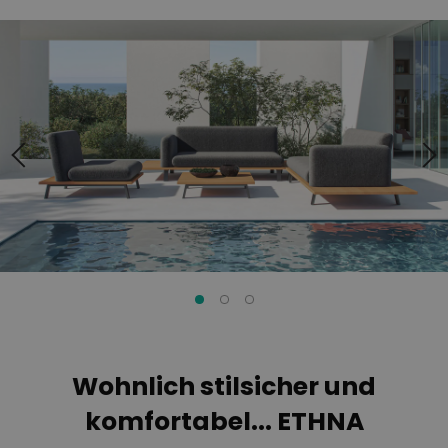
Zum
Zum
Ende
Anfang
der
der
Bildgalerie
Bildgalerie
springen
springen
Wohnlich stilsicher und
komfortabel... ETHNA