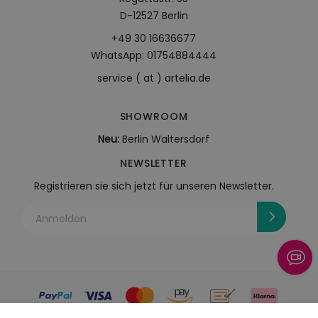
D-12527 Berlin
+49 30 16636677
WhatsApp: 01754884444
service ( at ) artelia.de
SHOWROOM
Neu:
Berlin Waltersdorf
NEWSLETTER
Registrieren sie sich jetzt für unseren Newsletter.
Anmelden