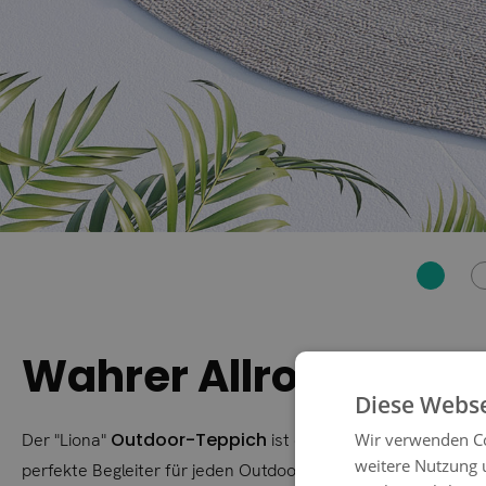
Wahrer Allrounder!
Diese Webse
Outdoor-Teppich
Wir verwenden Co
Der "Liona"
ist eine wahre Augenweide u
weitere Nutzung 
perfekte Begleiter für jeden Outdoorbereich, der eine natür