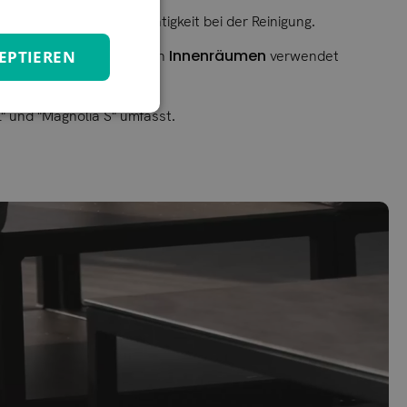
sbeständigkeit und Leichtigkeit bei der Reinigung.
Innenräumen
EPTIEREN
oor-Teppichen, das auch in
verwendet
L" und "Magnolia S" umfasst.