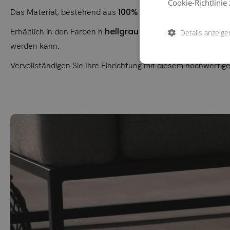
Cookie-Richtlinie 
100% recyceltem PET,
Das Material, bestehend aus
verlei
hellgrau oder natur,
Erhältlich in den Farben h
passt er s
Details anzeige
werden kann.
Vervollständigen Sie Ihre Einrichtung mit diesem hochwertige