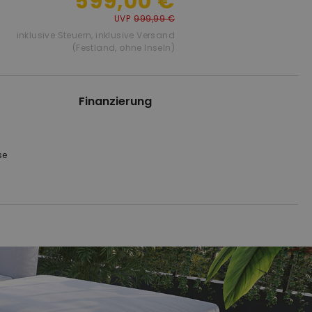
599,00 €
UVP
999,99 €
inklusive Steuern
,
inklusive Versand
(Festland, ohne Inseln)
Finanzierung
se