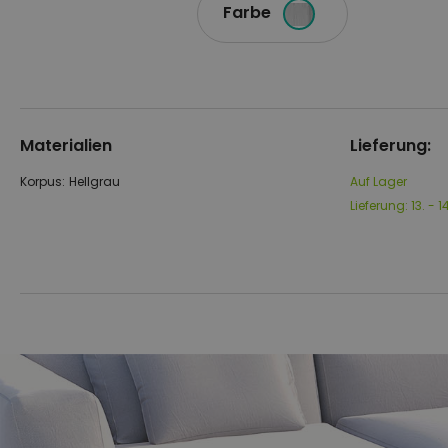
Farbe
Materialien
Lieferung:
Korpus:
Hellgrau
Auf Lager
Lieferung:
13. - 
Zum
Zum
Ende
Anfang
der
der
Bildgalerie
Bildgalerie
springen
springen