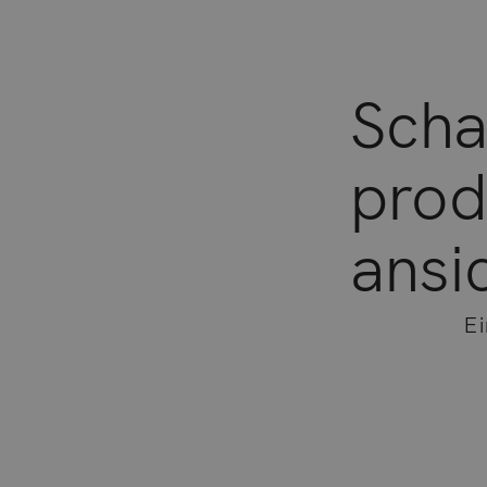
Scha
prod
ansi
Ei