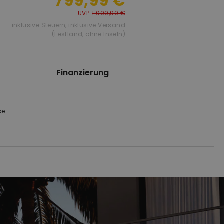
799,99 €
UVP
1.099,99 €
inklusive Steuern
,
inklusive Versand
(Festland, ohne Inseln)
Finanzierung
se