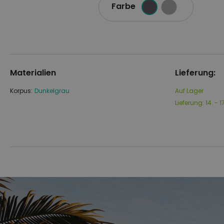
Farbe
Materialien
Lieferung:
Korpus:
Dunkelgrau
Auf Lager
Lieferung:
14. - 
Zum
Zum
Ende
Anfang
der
der
Bildgalerie
Bildgalerie
springen
springen