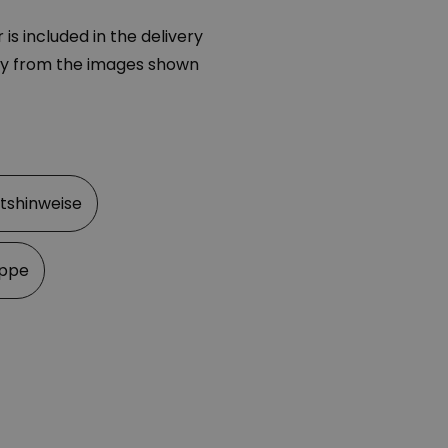
s included in the delivery
ly from the images shown
7-8 Stunden
ngswinkel
itshinweise
appe