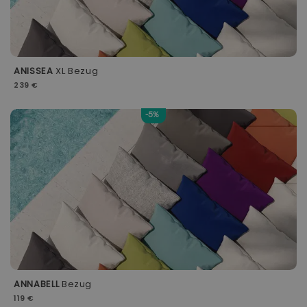
ANISSEA
XL Bezug
239 €
-5%
ANNABELL
Bezug
119 €