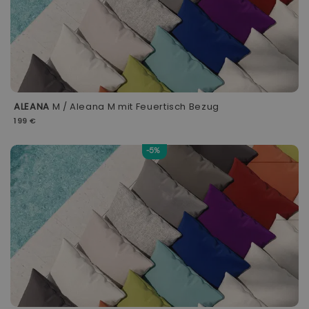
ALEANA
M / Aleana M mit Feuertisch Bezug
199 €
-5%