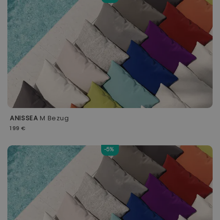
ANISSEA
M Bezug
199 €
-5%