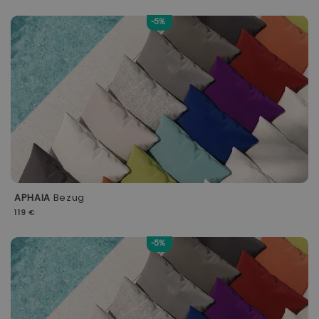
-5%
APHAIA
Bezug
119 €
-5%