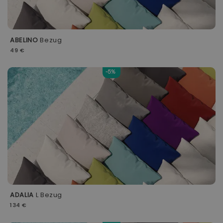
ABELINO
Bezug
49 €
-5%
ADALIA
L Bezug
134 €