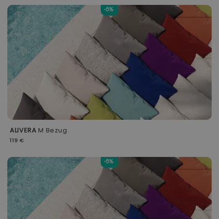
-5%
ALIVERA
M Bezug
119 €
-5%