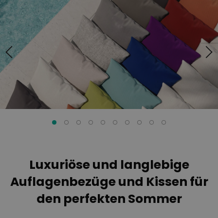
Ende
Anfang
der
der
Bildgalerie
Bildgalerie
springen
springen
Luxuriöse und langlebige
Auflagenbezüge und Kissen für
den perfekten Sommer