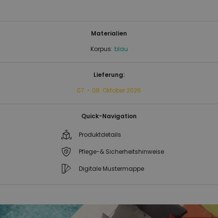
Materialien
Korpus:
blau
Lieferung:
07. - 08. Oktober 2026
Quick-Navigation
Produktdetails
Pflege-& Sicherheitshinweise
Digitale Mustermappe
Zum
Zum