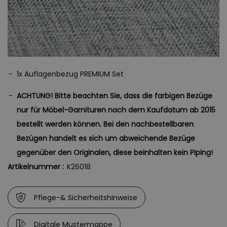
Erhältlich in einer breiten Palette der schönsten Farben, bieten
unsere Bezüge die perfekte Möglichkeit, Ihren Innen- und
Außenbereichen eine frische, sommerliche Atmosphäre zu
verleihen. Ob sanfte Pastelltöne oder kräftige, lebendige Farben –
bei uns finden Sie die passende Option, um Ihre Wohnbereiche
stilvoll zu gestalten.
1x Auflagenbezug PREMIUM Set
Erleben Sie den luxuriösen Komfort und die Langlebigkeit unserer
ACHTUNG! Bitte beachten Sie, dass die farbigen Bezüge
hochwertigen Auflagenbezügen und genießen Sie den Sommer in
nur für Möbel-Garnituren nach dem Kaufdatum ab 2015
vollen Zügen.
bestellt werden können. Bei den nachbestellbaren
Bezügen handelt es sich um abweichende Bezüge
gegenüber den Originalen, diese beinhalten kein Piping!
Artikelnummer :
K26018
Pflege-& Sicherheitshinweise
Digitale Mustermappe