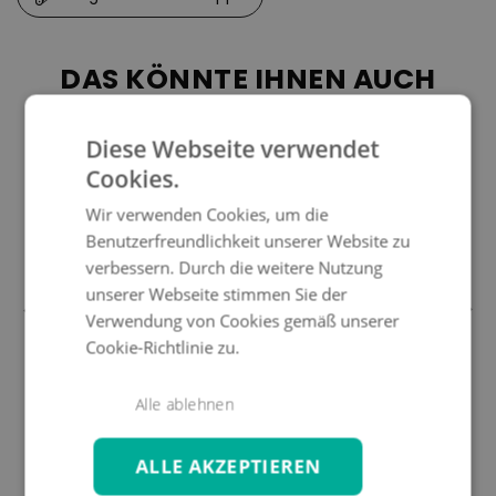
DAS KÖNNTE IHNEN AUCH
GEFALLEN
Diese Webseite verwendet
Cookies.
-5%
Wir verwenden Cookies, um die
Benutzerfreundlichkeit unserer Website zu
verbessern. Durch die weitere Nutzung
unserer Webseite stimmen Sie der
Verwendung von Cookies gemäß unserer
Cookie-Richtlinie zu.
MATTEO
M Bezug
A
Alle ablehnen
119 €
1
ALLE AKZEPTIEREN