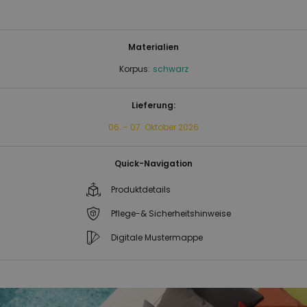
Materialien
Korpus:
schwarz
Lieferung:
06. - 07. Oktober 2026
Quick-Navigation
Produktdetails
Pflege-& Sicherheitshinweise
Digitale Mustermappe
Zum
Zum