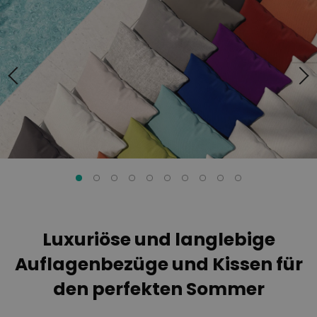
Ende
Anfang
der
der
Bildgalerie
Bildgalerie
springen
springen
Luxuriöse und langlebige
Auflagenbezüge und Kissen für
den perfekten Sommer