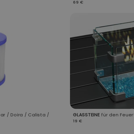
69 €
 / Doira / Calista /
GLASSTEINE
für den Feuert
19 €