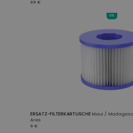
99 €
-5%
ERSATZ-FILTERKARTUSCHE
Maui / Madagascar
Ares
9 €