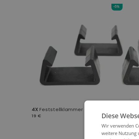
-5%
4X
Feststellklammer
Diese Webse
19 €
Wir verwenden Co
-5%
weitere Nutzung 