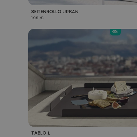
SEITENROLLO
URBAN
199 €
-5%
TABLO
L