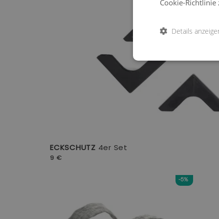
Cookie-Richtlinie 
Details anzeige
ECKSCHUTZ
4er Set
9 €
-5%