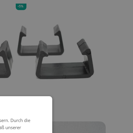
-5%
lammer
sern. Durch die
-5%
äß unserer