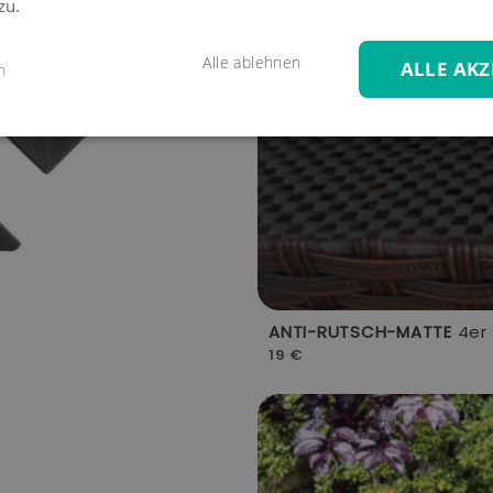
zu.
Alle ablehnen
ALLE AKZ
n
ANTI-RUTSCH-MATTE
4er 
19 €