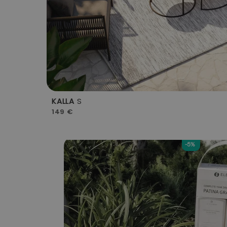
KALLA
S
149 €
-5%