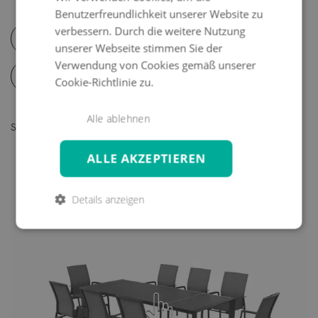
Benutzerfreundlichkeit unserer Website zu
verbessern. Durch die weitere Nutzung
Pflege-& Sicherheitshinweise
unserer Webseite stimmen Sie der
Verwendung von Cookies gemäß unserer
Digitale Mustermappe
Cookie-Richtlinie zu.
Alle ablehnen
Schauen sie sich ihr produkt in der 360 grad ansicht an
Ein Möbelstück - so individuell wie sein
ALLE AKZEPTIEREN
Besitzer
Details anzeigen