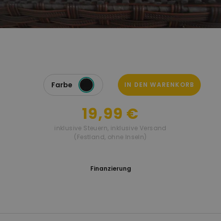
Farbe
IN DEN WARENKORB
19,99 €
inklusive Steuern
,
inklusive Versand
(Festland, ohne Inseln)
Finanzierung