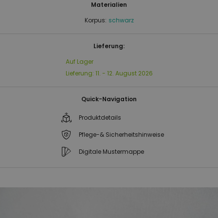
Materialien
Korpus:
schwarz
Lieferung:
Auf Lager
Lieferung:
11. - 12. August 2026
Quick-Navigation
Produktdetails
Pflege-& Sicherheitshinweise
Digitale Mustermappe
Zum
Zum
Ende
Anfang
der
der