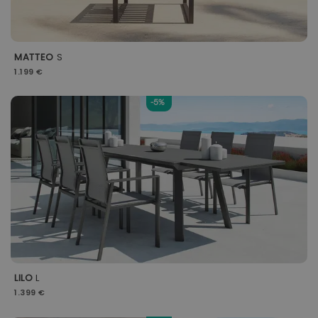
MATTEO
S
1.199 €
-5%
LILO
L
1.399 €