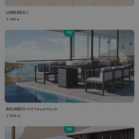
LORENZO
L
2.199 €
-5%
RICARDO
mit Feuertisch
2.599 €
-5%