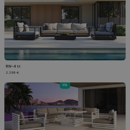
RN-4
M
2.299 €
-5%