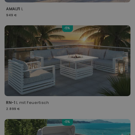
AMALFI
L
949 €
-5%
RN-1
L mit Feuertisch
2.899 €
-5%