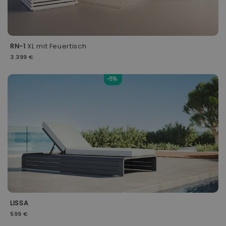
RN-1
XL mit Feuertisch
3.399 €
-5%
LISSA
599 €