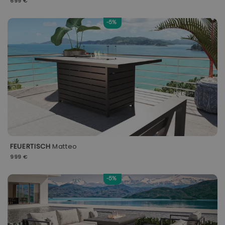
699 €
-5%
FEUERTISCH
Matteo
999 €
-5%