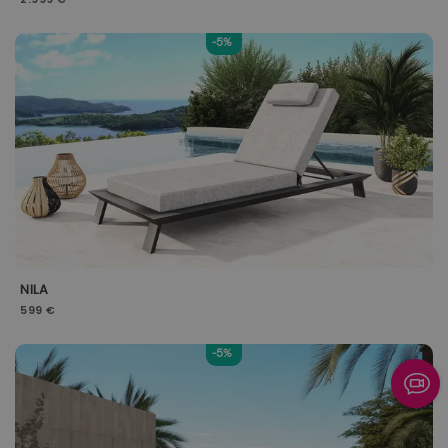
-5%
NILA
599 €
-5%