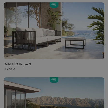
-5%
MATTEO
Rope S
1.499 €
-5%