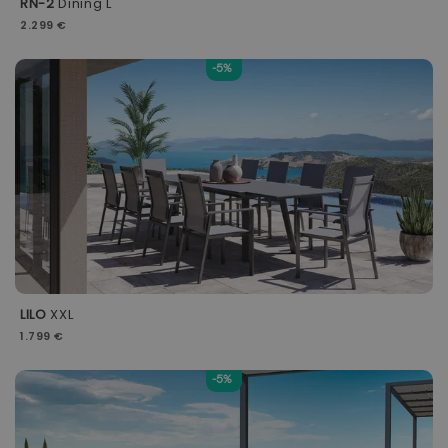
RN-2
Dining L
2.299 €
-5%
LILO
XXL
1.799 €
-5%