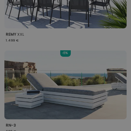
REMY
XXL
1.499 €
-5%
RN-3