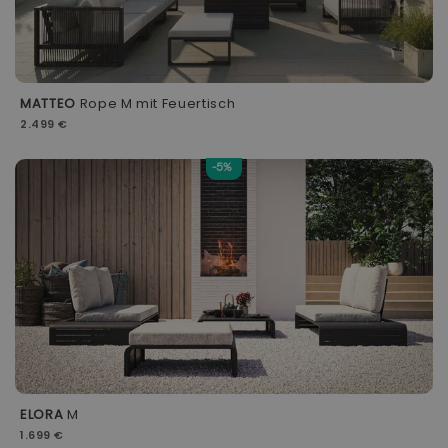
MATTEO
Rope M mit Feuertisch
2.499 €
-5%
ELORA
M
1.699 €