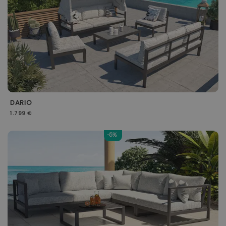
DARIO
1.799 €
-5%