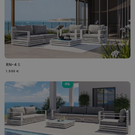
RN-4
S
1.999 €
-5%