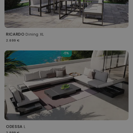
RICARDO
Dining XL
2.699 €
-5%
ODESSA
L
2.999 €