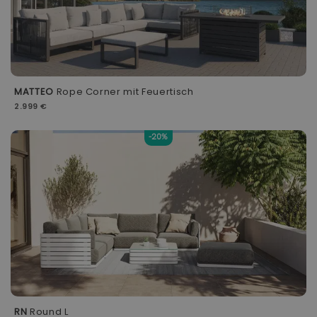
MATTEO
Rope Corner mit Feuertisch
2.999 €
-20%
RN
Round L