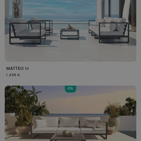
MATTEO
M
1.499 €
-5%