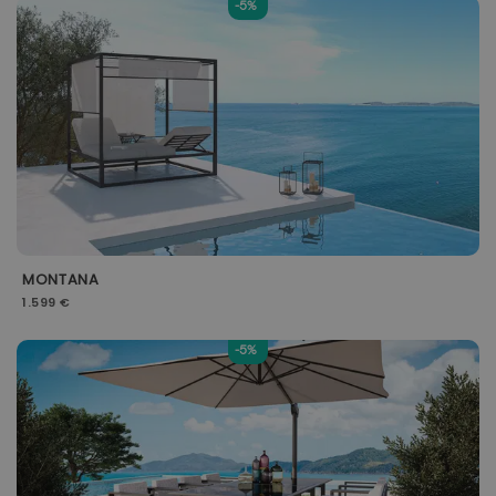
-5%
MONTANA
1.599 €
-5%