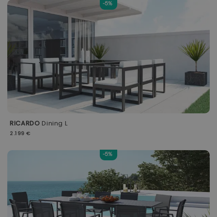
-5%
RICARDO
Dining L
2.199 €
-5%