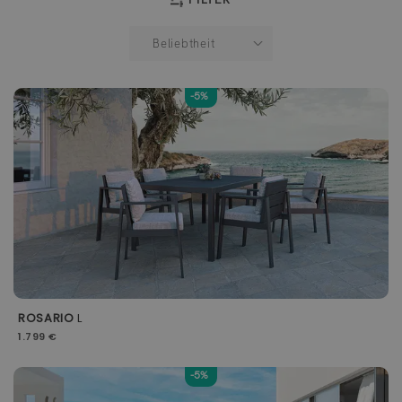
-5%
ROSARIO
L
1.799 €
-5%