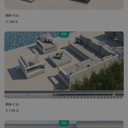
RN-1
M
2.199 €
-5%
RN-1
XL
2.799 €
-5%