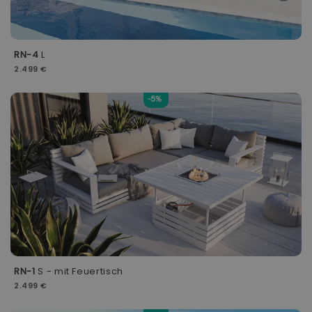
RN-4
L
2.499 €
-5%
RN-1
S - mit Feuertisch
2.499 €