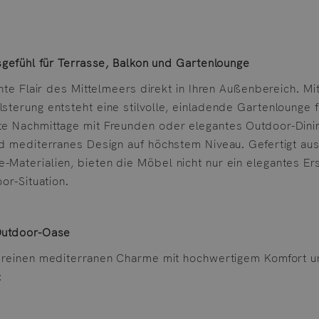
nsgefühl für Terrasse, Balkon und Gartenlounge
nnte Flair des Mittelmeers direkt in Ihren Außenbereich. 
sterung entsteht eine stilvolle, einladende Gartenlounge 
e Nachmittage mit Freunden oder elegantes Outdoor-Dining
und mediterranes Design auf höchstem Niveau. Gefertigt au
-Materialien, bieten die Möbel nicht nur ein elegantes E
or-Situation.
 Outdoor-Oase
 vereinen mediterranen Charme mit hochwertigem Komfort un
: