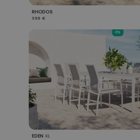
RHODOS
399 €
-5%
EDEN
XL