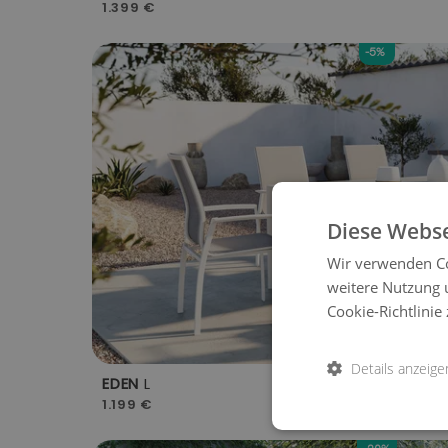
1.399 €
-5%
Diese Webse
Wir verwenden Co
weitere Nutzung 
Cookie-Richtlinie 
Details anzeige
EDEN
L
1.199 €