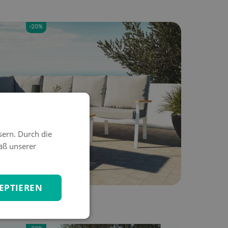
-20%
sern. Durch die
äß unserer
EPTIEREN