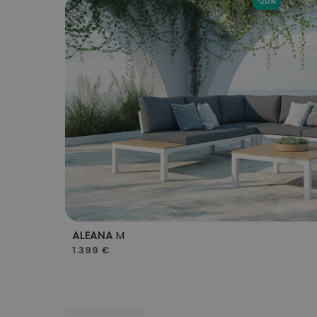
-20%
ALEANA
M
1.399 €