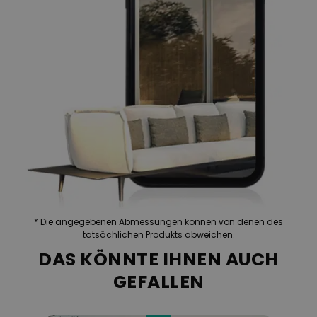
Lüftungs-System
UV Beständigkeit:
UPF 50+
Schirmfuß aus Granit
(grau poliert),
80x80*5,3 cm, Gewicht:
100 kg
Räder:
verzinkter Stahl, 11.5 x
11.5 x 5 cm
* Die angegebenen Abmessungen können von denen des
tatsächlichen Produkts abweichen.
DAS KÖNNTE IHNEN AUCH
GEFALLEN