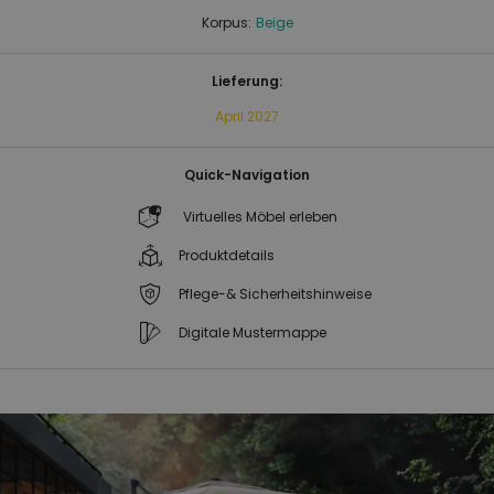
Korpus:
Beige
Lieferung:
April 2027
Quick-Navigation
Virtuelles Möbel erleben
Produktdetails
Pflege-& Sicherheitshinweise
Digitale Mustermappe
Zum
Zum
Ende
Anfang
der
der
Bildgalerie
Bildgalerie