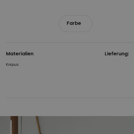
Farbe
Materialien
Lieferung:
Korpus:
Zum
Zum
Ende
Anfang
der
der