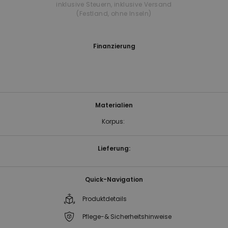
inklusive Steuern
,
inklusive Versand
(Festland, ohne Inseln)
Finanzierung
Materialien
Korpus:
Lieferung:
Quick-Navigation
Produktdetails
Pflege-& Sicherheitshinweise