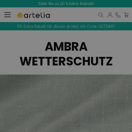
Sale: Bis zu 20 % Extra-Rabatt!
Mein
5% Extra Rabatt für diesen Artikel mit Code GET5ART
AMBRA
WETTERSCHUTZ