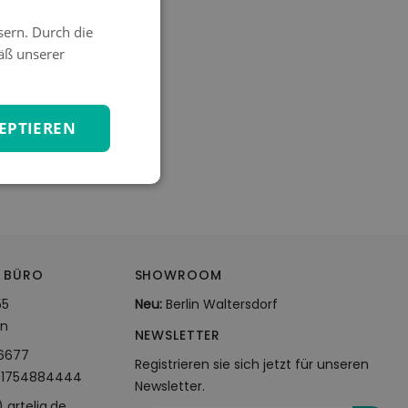
sern. Durch die
äß unserer
EPTIEREN
 BÜRO
SHOWROOM
55
Neu:
Berlin Waltersdorf
in
NEWSLETTER
36677
Registrieren sie sich jetzt für unseren
01754884444
Newsletter.
) artelia.de