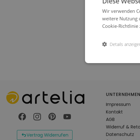
Diese Webse
Wir verwenden Co
weitere Nutzung 
Cookie-Richtlinie 
Details anzeige
UNTERNEHME
Impressum
Kontakt
AGB
Widerruf & Ret
Datenschutz
Vertrag Widerrufen