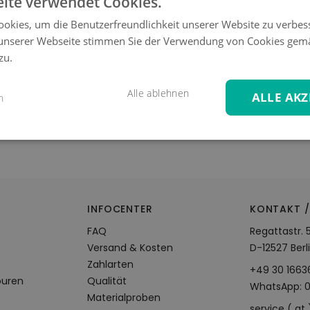
ite verwendet Cookies.
okies, um die Benutzerfreundlichkeit unserer Website zu verbes
unserer Webseite stimmen Sie der Verwendung von Cookies gem
zu.
Alle ablehnen
ALLE AKZ
n
N
INFOCENTER
KONTAKT /
FAQ
Regattastr. 
Versand & Kosten
D-12527 Berl
Zahlarten
+49 30 166
ouren
Qualität
WhatsApp: 
Materialproben
service ( at 