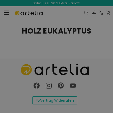
Sale: Bis zu 20 % Extra-Rabatt!
Mein
HOLZ EUKALYPTUS
Vertrag Widerrufen