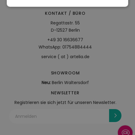
KONTAKT / BÜRO
Regattastr. 55
D-12527 Berlin
+49 30 16636677
WhatsApp: 01754884444
service ( at ) artelia.de
SHOWROOM
Neu:
Berlin Waltersdorf
NEWSLETTER
Registrieren sie sich jetzt für unseren Newsletter.
Anmelden