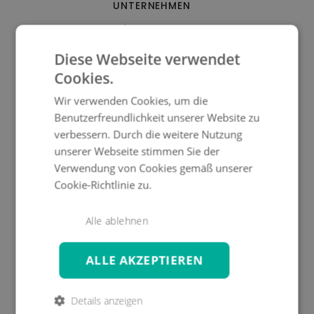
UNTERNEHMEN
Impressum
Kontakt
Diese Webseite verwendet
AGB
Cookies.
Widerruf & Retouren
Datenschutz
Wir verwenden Cookies, um die
Über Uns
Benutzerfreundlichkeit unserer Website zu
Cookie-Einwilligung
verbessern. Durch die weitere Nutzung
unserer Webseite stimmen Sie der
INFOCENTER
Verwendung von Cookies gemäß unserer
Cookie-Richtlinie zu.
FAQ
Versand & Kosten
Alle ablehnen
Zahlarten
Qualität
Materialproben
ALLE AKZEPTIEREN
Nachhaltigkeit
5 Jahre Garantie
Details anzeigen
Pflegehinweise