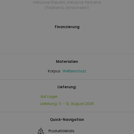
inklusive Steuern
,
inklusive Versand
(Festland, ohne Inseln)
Finanzierung
Materialien
Korpus:
Wetterschutz
Lieferung:
Auf Lager
Lieferung:
11. - 12. August 2026
Quick-Navigation
Produktdetails