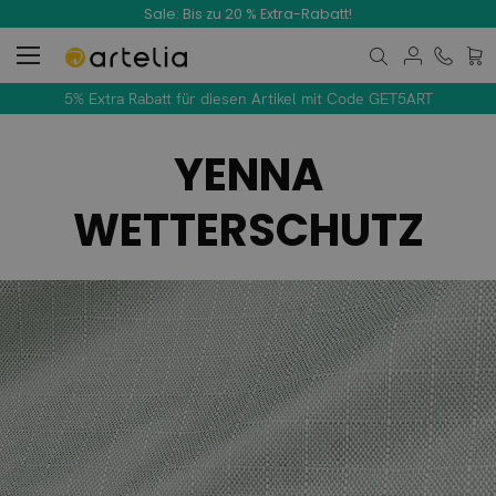
Sale: Bis zu 20 % Extra-Rabatt!
Mein
5% Extra Rabatt für diesen Artikel mit Code GET5ART
YENNA
WETTERSCHUTZ