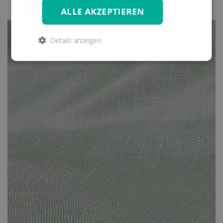
Wochen im Urlaub oder in sonstiger Weise abwesend sind, sollten
ALLE AKZEPTIEREN
Sie Ihre Möbel mit entsprechenden Überzügen schützen. Und
zwar gleichermaßen vor Sonne, Wind und Wetter, wie auch vor
Details anzeigen
allzu neugierigen Blicken; vor allem jedoch vor unnötigen
Ausbleichungen. Bei unseren Überzügen für nahezu sämtliche
angebotenen Modelle handelt es sich somit nicht nur um
irgendein Zubehör, das eigentlich vollkommen unnötig ist.
Vielmehr handelt es sich um eine Art lebensverlängernde
Maßnahme für Ihre hochwertigen Möbel.
Ihre Möbel mit diesen Überzügen zu versehen ist im
sprichwörtlichen Handumdrehen erledigt. Der dadurch zu
erzielende Nutzen hält ungleich länger an. Die Überwürfe trotzen
zu heftiger Einstrahlung von Sonne und anderen ungünstigen
Wetterverhältnissen. Gerade an diesem Zubehör sollten Sie also
keinesfalls sparen. Diese kleine Investition wird sich Hundertfach
auszahlen, so dass Sie sich lange Zeit an Ihren wie neu
aussehenden Möbeln werden erfreuen können.