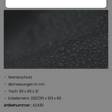
Wochen im Urlaub oder in sonstiger Weise abwesend sind, sollten
Sie Ihre Möbel mit entsprechenden Überzügen schützen. Und
zwar gleichermaßen vor Sonne, Wind und Wetter, wie auch vor
allzu neugierigen Blicken; vor allem jedoch vor unnötigen
Ausbleichungen. Bei unseren Überzügen für nahezu sämtliche
angebotenen Modelle handelt es sich somit nicht nur um
irgendein Zubehör, das eigentlich vollkommen unnötig ist.
Vielmehr handelt es sich um eine Art lebensverlängernde
Maßnahme für Ihre hochwertigen Möbel.
Ihre Möbel mit diesen Überzügen zu versehen ist im
sprichwörtlichen Handumdrehen erledigt. Der dadurch zu
erzielende Nutzen hält ungleich länger an. Die Überwürfe trotzen
Wetterschutz
zu heftiger Einstrahlung von Sonne und anderen ungünstigen
Abmessungen in cm:
Wetterverhältnissen. Gerade an diesem Zubehör sollten Sie also
Tisch: 93 x 93 x 21
keinesfalls sparen. Diese kleine Investition wird sich Hundertfach
Eckelement: 220/310 x 103 x 60
auszahlen, so dass Sie sich lange Zeit an Ihren wie neu
Artikelnummer :
K24151
aussehenden Möbeln werden erfreuen können.