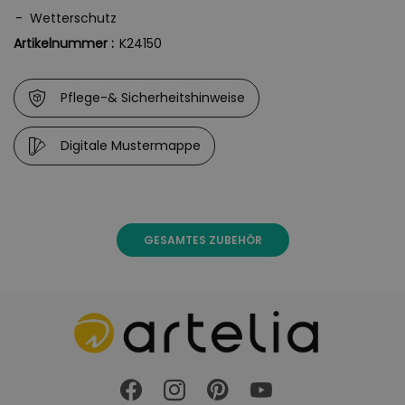
Bitte beachten Sie, dass sich die Überzüge aufgrund der
Wetterschutz
UV-Strahlung farblich verändern können. Dies
Artikelnummer :
K24150
beeinträchtigt jedoch weder die Funktion, noch die
Langlebigkeit des Überzugs.
Pflege-& Sicherheitshinweise
Der Überzug besteht aus Polyester.
Digitale Mustermappe
GESAMTES ZUBEHÖR