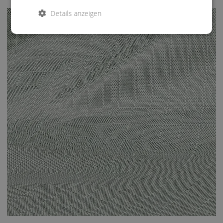
Sie Ihre Möbel mit entsprechenden Überzügen schützen. Und
Details anzeigen
zwar gleichermaßen vor Sonne, Wind und Wetter, wie auch vor
allzu neugierigen Blicken; vor allem jedoch vor unnötigen
Ausbleichungen. Bei unseren Überzügen für nahezu sämtliche
angebotenen Modelle handelt es sich somit nicht nur um
irgendein Zubehör, das eigentlich vollkommen unnötig ist.
Vielmehr handelt es sich um eine Art lebensverlängernde
Maßnahme für Ihre hochwertigen Möbel.
Ihre Möbel mit diesen Überzügen zu versehen ist im
sprichwörtlichen Handumdrehen erledigt. Der dadurch zu
erzielende Nutzen hält ungleich länger an. Die Überwürfe trotzen
zu heftiger Einstrahlung von Sonne und anderen ungünstigen
Wetterverhältnissen. Gerade an diesem Zubehör sollten Sie also
keinesfalls sparen. Diese kleine Investition wird sich Hundertfach
auszahlen, so dass Sie sich lange Zeit an Ihren wie neu
aussehenden Möbeln werden erfreuen können.