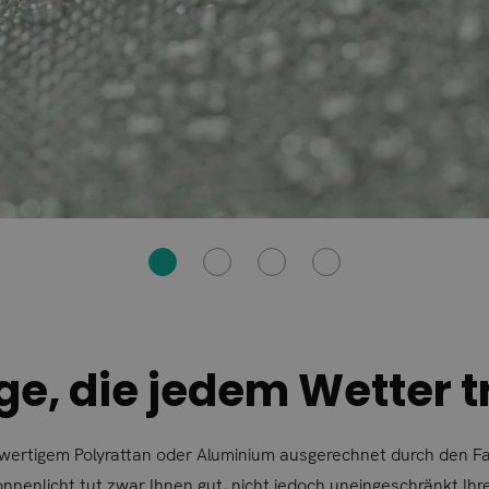
e, die jedem Wetter t
hwertigem Polyrattan oder Aluminium ausgerechnet durch den 
nnenlicht tut zwar Ihnen gut, nicht jedoch uneingeschränkt Ihr