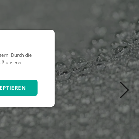
sern. Durch die
äß unserer
EPTIEREN