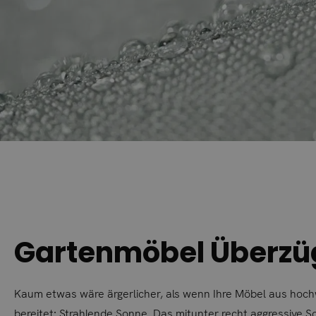
Gartenmöbel Überzüg
Kaum etwas wäre ärgerlicher, als wenn Ihre Möbel aus hoc
bereitet: Strahlende Sonne. Das mitunter recht aggressive So