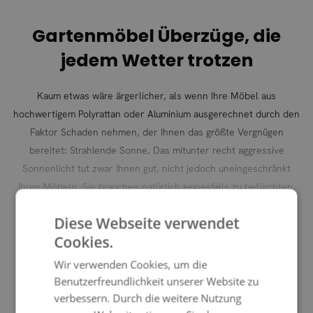
Gartenmöbel Überzüge, die
jedem Wetter trotzen
Kaum etwas wäre ärgerlicher, als wenn Ihre Möbel aus
hochwertigem Polyrattan oder Aluminium ausgerechnet durch den
Faktor Schaden nehmen, der Ihnen das größte Vergnügen
bereitet: Strahlende Sonne. Das mitunter recht aggressive
Sonnenlicht tut zwar Ihnen gut, nicht jedoch uneingeschränkt
Ihren Möbeln. Sie brauchen natürlich keinesfalls zu befürchten,
dass Sie Ihre Lounge oder andere Möbel aus Polyrattan oder
Diese Webseite verwendet
Aluminium bei den ersten Sonnenstrahlen hektisch in den Keller
Cookies.
schleppen müssen. Allerdings kann ein ansehnlicher Überzug,
MEHR LADEN
sofern Sie die Möbel nicht sowieso gerade in Benutzung haben,
Wir verwenden Cookies, um die
die Lebensdauer maßgeblich verlängern.
Benutzerfreundlichkeit unserer Website zu
verbessern. Durch die weitere Nutzung
Wenn Sie also wissen, dass Sie beispielsweise für ein paar
PRODUKTDETAILS