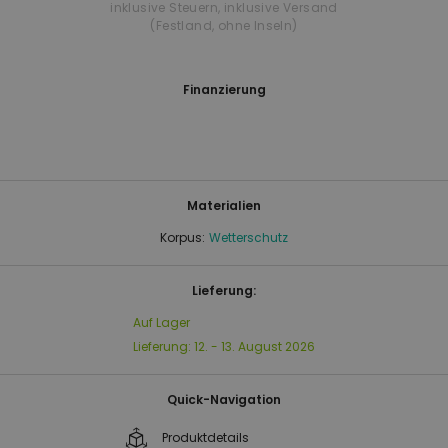
inklusive Steuern
,
inklusive Versand
(Festland, ohne Inseln)
Finanzierung
Materialien
Korpus:
Wetterschutz
Lieferung:
Auf Lager
Lieferung:
12. - 13. August 2026
Quick-Navigation
Produktdetails