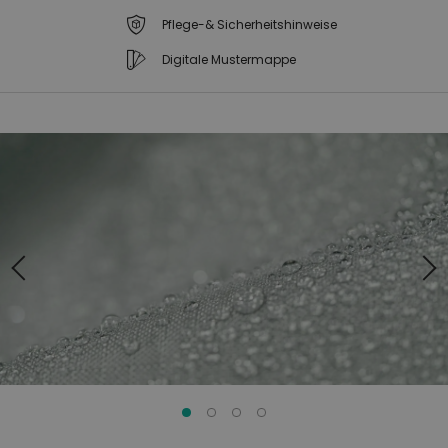
Pflege-& Sicherheitshinweise
Digitale Mustermappe
Zum
Zum
Ende
Anfang
der
der
Bildgalerie
Bildgalerie
springen
springen