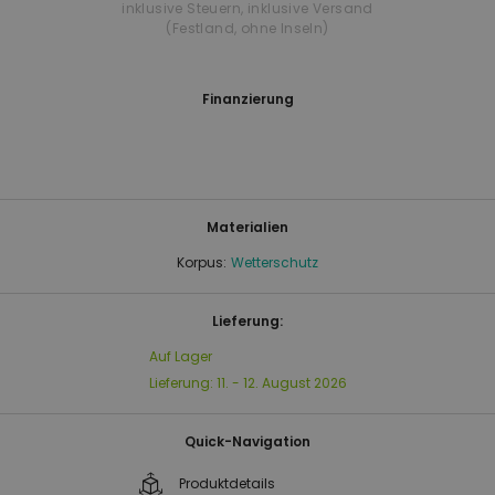
inklusive Steuern
,
inklusive Versand
(Festland, ohne Inseln)
Finanzierung
Materialien
Korpus:
Wetterschutz
Lieferung:
Auf Lager
Lieferung:
11. - 12. August 2026
Quick-Navigation
Produktdetails