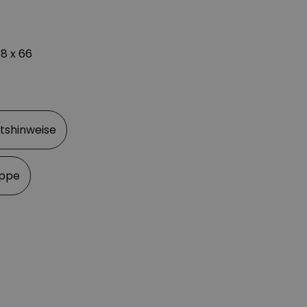
8 x 66
itshinweise
appe