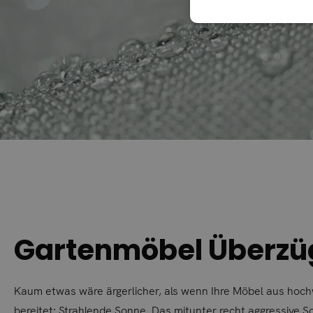
Gartenmöbel Überzüg
Kaum etwas wäre ärgerlicher, als wenn Ihre Möbel aus hoc
bereitet: Strahlende Sonne. Das mitunter recht aggressive So