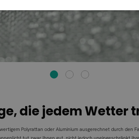
e, die jedem Wetter t
hwertigem Polyrattan oder Aluminium ausgerechnet durch den 
nnenlicht tut zwar Ihnen gut, nicht jedoch uneingeschränkt Ihr