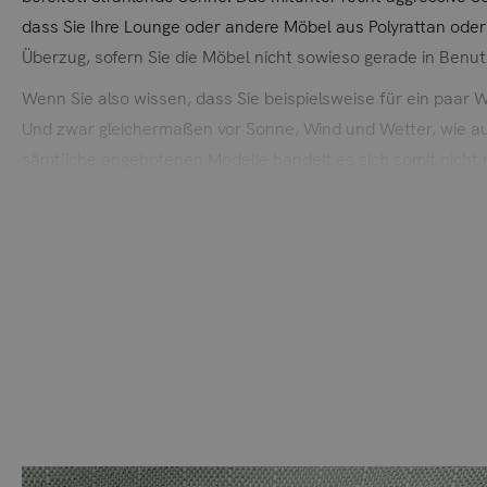
dass Sie Ihre Lounge oder andere Möbel aus Polyrattan oder
Überzug, sofern Sie die Möbel nicht sowieso gerade in Ben
Wenn Sie also wissen, dass Sie beispielsweise für ein paar
Und zwar gleichermaßen vor Sonne, Wind und Wetter, wie auc
sämtliche angebotenen Modelle handelt es sich somit nicht n
Maßnahme für Ihre hochwertigen Möbel.
Ihre Möbel mit diesen Überzügen zu versehen ist im sprichw
heftiger Einstrahlung von Sonne und anderen ungünstigen Wett
Hundertfach auszahlen, so dass Sie sich lange Zeit an Ihr
Bitte beachten Sie, dass sich die Überzüge aufgrund
Langlebigkeit des Überzugs.
Der Überzug besteht aus Polyester.