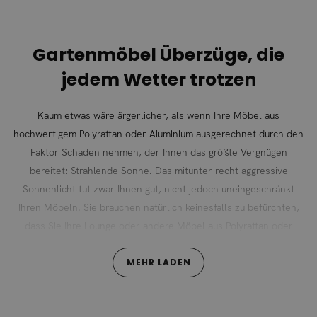
Gartenmöbel Überzüge, die
jedem Wetter trotzen
Kaum etwas wäre ärgerlicher, als wenn Ihre Möbel aus
hochwertigem Polyrattan oder Aluminium ausgerechnet durch den
Faktor Schaden nehmen, der Ihnen das größte Vergnügen
bereitet: Strahlende Sonne. Das mitunter recht aggressive
Sonnenlicht tut zwar Ihnen gut, nicht jedoch uneingeschränkt
Ihren Möbeln. Sie brauchen natürlich keinesfalls zu befürchten,
dass Sie Ihre Lounge oder andere Möbel aus Polyrattan oder
Aluminium bei den ersten Sonnenstrahlen hektisch in den Keller
schleppen müssen. Allerdings kann ein ansehnlicher Überzug,
MEHR LADEN
sofern Sie die Möbel nicht sowieso gerade in Benutzung haben,
die Lebensdauer maßgeblich verlängern.