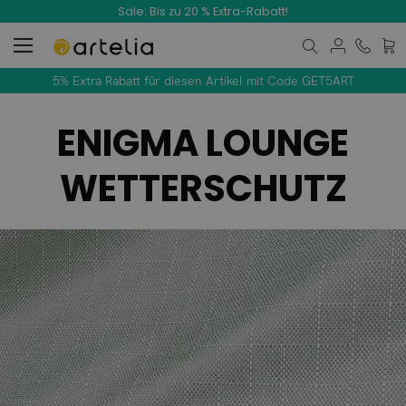
Sale: Bis zu 20 % Extra-Rabatt!
Mein
5% Extra Rabatt für diesen Artikel mit Code GET5ART
ENIGMA LOUNGE
WETTERSCHUTZ