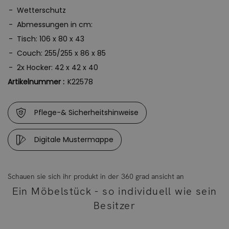
Bitte beachten Sie, dass sich die Überzüge aufgrund der
Wetterschutz
UV-Strahlung farblich verändern können. Dies
Abmessungen in cm:
beeinträchtigt jedoch weder die Funktion, noch die
Tisch: 106 x 80 x 43
Langlebigkeit des Überzugs.
Couch: 255/255 x 86 x 85
Der Überzug besteht aus Polyester.
2x Hocker: 42 x 42 x 40
Artikelnummer :
K22578
Pflege-& Sicherheitshinweise
Digitale Mustermappe
Schauen sie sich ihr produkt in der 360 grad ansicht an
Ein Möbelstück - so individuell wie sein
Besitzer