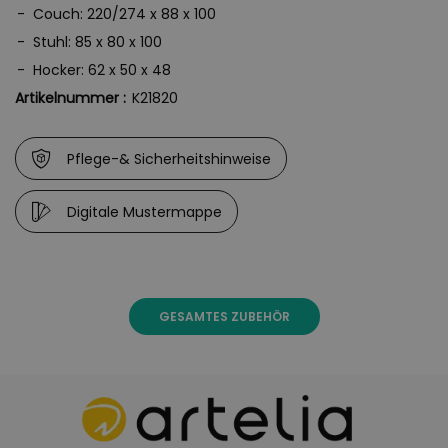
Couch: 220/274 x 88 x 100
aussehenden Möbeln werden erfreuen können.
Stuhl: 85 x 80 x 100
Bitte beachten Sie, dass sich die Überzüge aufgrund der
Hocker: 62 x 50 x 48
UV-Strahlung farblich verändern können. Dies
Artikelnummer :
K21820
beeinträchtigt jedoch weder die Funktion, noch die
Langlebigkeit des Überzugs.
Pflege-& Sicherheitshinweise
Der Überzug besteht aus Polyester.
Digitale Mustermappe
GESAMTES ZUBEHÖR