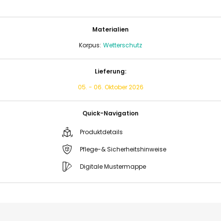
Materialien
Korpus:
Wetterschutz
Lieferung:
05. - 06. Oktober 2026
Quick-Navigation
Produktdetails
Pflege-& Sicherheitshinweise
Digitale Mustermappe
Zum
Zum
Ende
Anfang