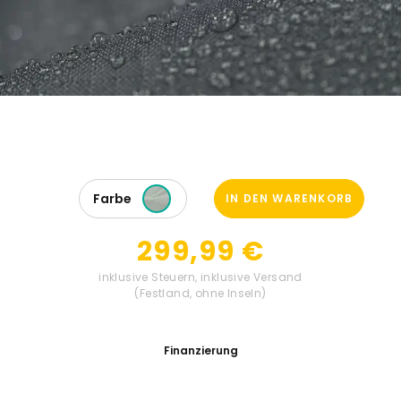
Farbe
IN DEN WARENKORB
299,99 €
inklusive Steuern
,
inklusive Versand
(Festland, ohne Inseln)
Finanzierung