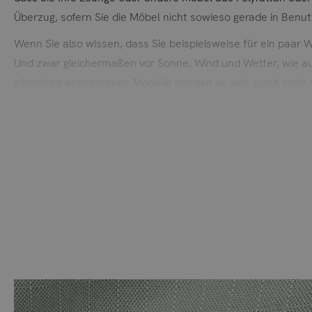
Überzug, sofern Sie die Möbel nicht sowieso gerade in Ben
Wenn Sie also wissen, dass Sie beispielsweise für ein paar
Und zwar gleichermaßen vor Sonne, Wind und Wetter, wie auc
sämtliche angebotenen Modelle handelt es sich somit nicht n
Maßnahme für Ihre hochwertigen Möbel.
Ihre Möbel mit diesen Überzügen zu versehen ist im sprichw
heftiger Einstrahlung von Sonne und anderen ungünstigen Wett
Hundertfach auszahlen, so dass Sie sich lange Zeit an Ihr
Bitte beachten Sie, dass sich die Überzüge aufgrund
Langlebigkeit des Überzugs.
Der Überzug besteht aus Polyester.