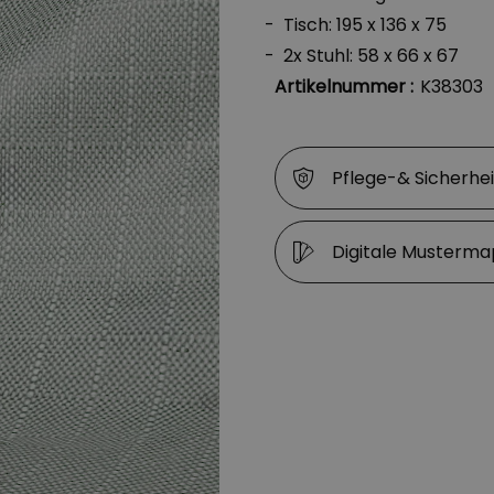
Tisch: 195 x 136 x 75
2x Stuhl: 58 x 66 x 67
Artikelnummer :
K38303
Pflege-& Sicherhe
Digitale Musterm