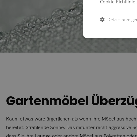
Cookie-Richtlinie 
Details anzeige
Gartenmöbel Überzüg
Kaum etwas wäre ärgerlicher, als wenn Ihre Möbel aus hoc
bereitet: Strahlende Sonne. Das mitunter recht aggressive So
dass Sie Ihre Lounge oder andere Möbel aus Polyrattan oder