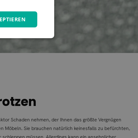
EPTIEREN
rotzen
Faktor Schaden nehmen, der Ihnen das größte Vergnügen
en Möbeln. Sie brauchen natürlich keinesfalls zu befürchten,
r schleppen müssen. Allerdings kann ein ansehnlicher