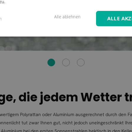
zu.
Alle ablehnen
ALLE AKZ
n
e, die jedem Wetter t
hwertigem Polyrattan oder Aluminium ausgerechnet durch den 
nnenlicht tut zwar Ihnen gut, nicht jedoch uneingeschränkt Ihr
 Aluminium bei den ersten Sonnenstrahlen hektisch in den Kelle