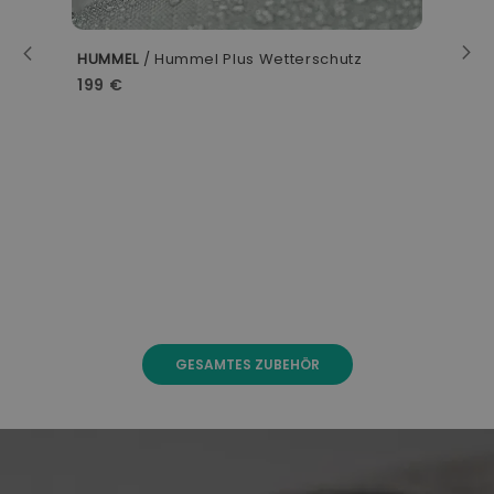
HUMMEL
/ Hummel Plus Wetterschutz
199 €
A
9
GESAMTES ZUBEHÖR