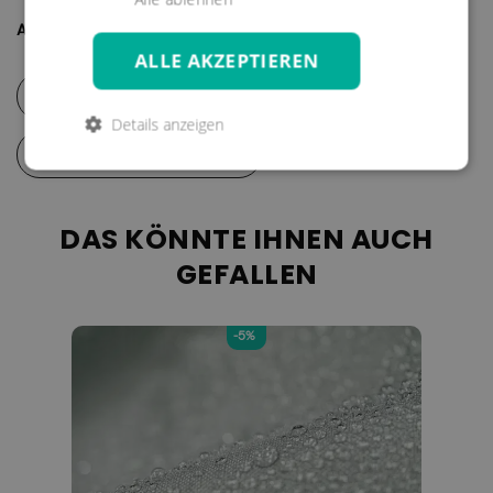
aussehenden Möbeln werden erfreuen können.
Artikelnummer :
K10775
Bitte beachten Sie, dass sich die Überzüge aufgrund der
ALLE AKZEPTIEREN
UV-Strahlung farblich verändern können. Dies
Pflege-& Sicherheitshinweise
beeinträchtigt jedoch weder die Funktion, noch die
Details anzeigen
Langlebigkeit des Überzugs.
Digitale Mustermappe
Der Überzug besteht aus Polyester.
DAS KÖNNTE IHNEN AUCH
GEFALLEN
-5%