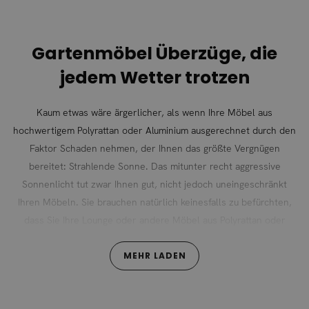
Gartenmöbel Überzüge, die
jedem Wetter trotzen
Kaum etwas wäre ärgerlicher, als wenn Ihre Möbel aus
hochwertigem Polyrattan oder Aluminium ausgerechnet durch den
Faktor Schaden nehmen, der Ihnen das größte Vergnügen
bereitet: Strahlende Sonne. Das mitunter recht aggressive
Sonnenlicht tut zwar Ihnen gut, nicht jedoch uneingeschränkt
Ihren Möbeln. Sie brauchen natürlich keinesfalls zu befürchten,
dass Sie Ihre Lounge oder andere Möbel aus Polyrattan oder
Aluminium bei den ersten Sonnenstrahlen hektisch in den Keller
schleppen müssen. Allerdings kann ein ansehnlicher Überzug,
MEHR LADEN
sofern Sie die Möbel nicht sowieso gerade in Benutzung haben,
die Lebensdauer maßgeblich verlängern.