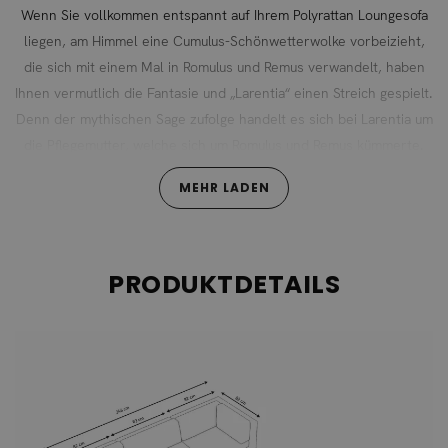
Wenn Sie vollkommen entspannt auf Ihrem Polyrattan Loungesofa
liegen, am Himmel eine Cumulus-Schönwetterwolke vorbeizieht,
die sich mit einem Mal in Romulus und Remus verwandelt, haben
Ihnen vermutlich die Fantasie und „Larentia“ einen Streich gespielt.
Denn der mythischen Sage zufolge handelt es sich bei Larentia um
die Pflegemutter, welche sich um Romulus und Remus kümmerte.
Genauso wohl und geborgen wie die späteren Gründer Roms
MEHR LADEN
sollen auch Sie sich nach getaner Arbeit mit Ihren Rattanmöbeln
fühlen. Larentia S bietet höchsten Komfort zu fairem Preis und ist
geradezu prädestiniert dafür, die „entschleunigte Zeit“ zu
genießen. Alleine, in trauter Zweisamkeit oder mit der Familie:
PRODUKTDETAILS
Wichtig war uns, dass bereits der Einstieg in die Larentia-Linie mit
„Larentia S“ alle Möglichkeiten offen und genügend Platz für das
gesellige Zusammensein lässt. Dazu stehen Ihnen 1 Rattan
Mittelsessel, 2 Rattan Ecksessel, 1 Rattan Fußteil und 1 Tisch zur
Verfügung. Und während Sie eingangs einen Tagtraum erlebten,
sind die hervorragenden Eigenschaften von Larentia S allesamt