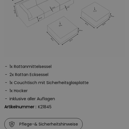
Realität. Die waschbaren, kuschelweichen und 12 cm starken
Polster schmeicheln der Haut. Das robuste, wetterfeste und UV-
resistente Polyrattan sorgt in Verbindung mit dem
wetterresistenten, pulverbeschichteten Aluminium für viele Jahr
ungetrübte Lounge-Freude. Sie zögern noch? Verwirklichen Sie
Ihren Terrassentraum.
Der Bezug des Polyrattan Gartensofas besteht aus 100%
Polyacryl, während das Füllmaterial aus Schaumstoff
besteht.
1x Rattanmittelsessel
2x Rattan Ecksessel
1x Couchtisch mit Sicherheitsglasplatte
1x Hocker
inklusive aller Auflagen
Artikelnummer :
K21845
Pflege-& Sicherheitshinweise