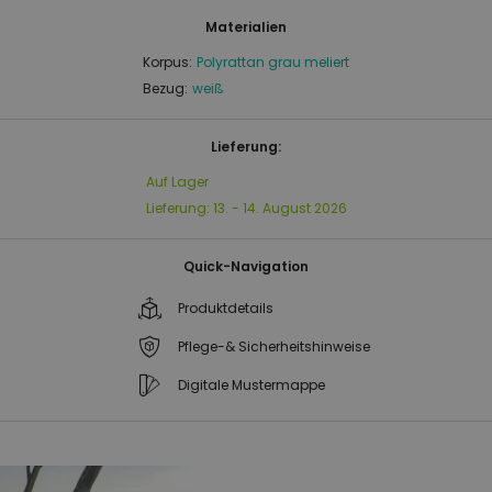
Materialien
Korpus:
Polyrattan grau meliert
Bezug:
weiß
Lieferung:
Auf Lager
Lieferung:
13. - 14. August 2026
Quick-Navigation
Produktdetails
Pflege-& Sicherheitshinweise
Digitale Mustermappe
Zum
Zum