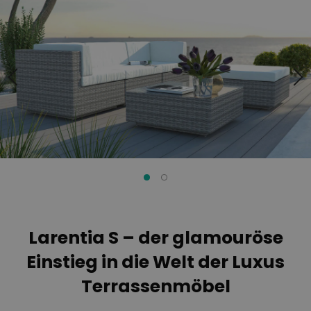
Ende
Anfang
der
der
Bildgalerie
Bildgalerie
springen
springen
Larentia S – der glamouröse
Einstieg in die Welt der Luxus
Terrassenmöbel