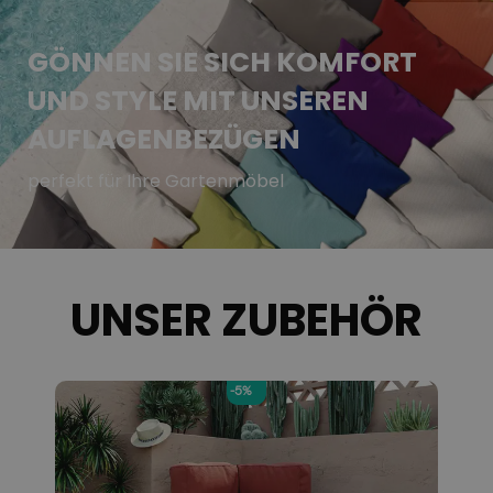
GÖNNEN SIE SICH KOMFORT
UND STYLE MIT UNSEREN
AUFLAGENBEZÜGEN
perfekt für Ihre Gartenmöbel
UNSER ZUBEHÖR
-5%