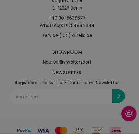
Regattastr. 55
D-12527 Berlin
+49 30 16636677
WhatsApp: 01754884444
service ( at ) artelia.de
SHOWROOM
Neu:
Berlin Waltersdorf
NEWSLETTER
Registrieren sie sich jetzt für unseren Newsletter.
Anmelden