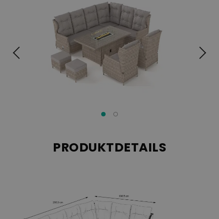
Aluminium
Der Rahmen der Gruppe ist aus robustem
gefertigt
Rattan
und wird von einem hellen, melierten Geflecht aus
Sitzkissen und
überdeckt. Passend hierzu auch die hellen
Rückenpolster
, die ein komfortables Sitzgefühl garantieren. Die
Neigung der Rückenlehne können Sie sich individuell in vier
Luxus
verschiedene Positionen einstellen – ein
, den Sie genießen
werden. Das Set Bari aus der Country Collection ist in den
Größen L und XL verfügbar, wahlweise auch mit dem Feuertisch.
Mit diesem eleganten Lounge-Esstisch Set wird der Sommer
garantiert ein Vergnügen.
PRODUKTDETAILS
Der Bezug der Sitzgruppe besteht aus 100% Polyacryl,
während das Füllmaterial aus Schaumstoff besteht.