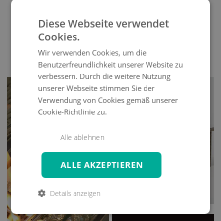
Diese Webseite verwendet
Cookies.
Wir verwenden Cookies, um die
* Die angegebenen Abmessungen können von denen des
Benutzerfreundlichkeit unserer Website zu
tatsächlichen Produkts abweichen.
verbessern. Durch die weitere Nutzung
unserer Webseite stimmen Sie der
Verwendung von Cookies gemäß unserer
Cookie-Richtlinie zu.
Alle ablehnen
ALLE AKZEPTIEREN
Details anzeigen