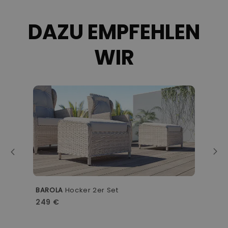
DAZU EMPFEHLEN
WIR
BAROLA
Hocker 2er Set
B
249 €
1