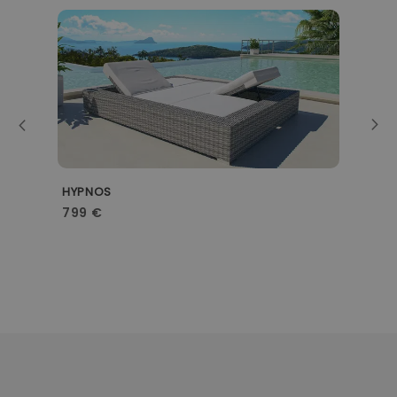
HYPNOS
D
799 €
9