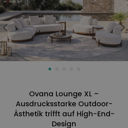
der
der
Bildgalerie
Bildgalerie
springen
springen
Ovana Lounge XL –
Ausdrucksstarke Outdoor-
Ästhetik trifft auf High-End-
Design