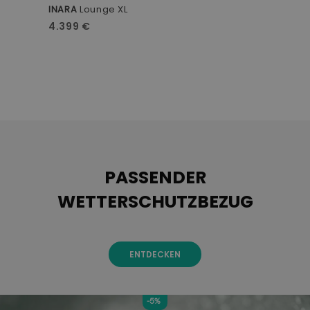
INARA
Lounge XL
I
4.399 €
3
PASSENDER
WETTERSCHUTZBEZUG
ENTDECKEN
-5%