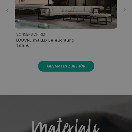
SONNENSCHIRM
OUT
LOUVRE
mit LED Beleuchtung
BO
799 €
14
GESAMTES ZUBEHÖR
LOOKS COLLECTION
ENTDECKEN