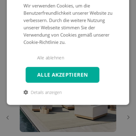
Wir verwenden Cookies, um die
Benutzerfreundlichkeit unserer Website zu
verbessern. Durch die weitere Nutzung
SOYO
Light
unserer Webseite stimmen Sie der
1.999 €
3
Verwendung von Cookies gemäß unserer
Cookie-Richtlinie zu.
ENTDECKE DIE LOOKS
Alle ablehnen
COLLECTION
ALLE AKZEPTIEREN
-5%
Details anzeigen