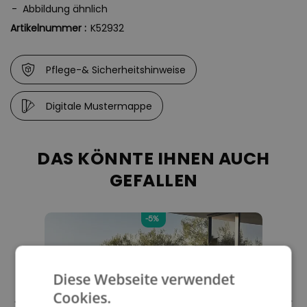
Abbildung ähnlich
Artikelnummer :
K52932
Pflege-& Sicherheitshinweise
Digitale Mustermappe
DAS KÖNNTE IHNEN AUCH
GEFALLEN
-5%
Diese Webseite verwendet
Cookies.