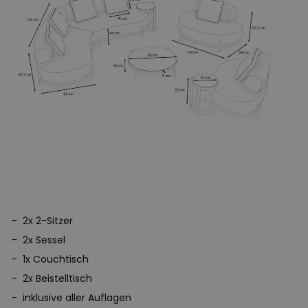
Design trifft auf Widerstandskraft
Hinter der weichen, hochwertigen Oberfläche verbirgt sich ein
wetterfestes High-Performance-Material, das speziell für den
langfristigen Einsatz im Freien entwickelt wurde. Langlebigkeit,
Stabilität und Pflegeleichtigkeit stehen dabei im Zentrum – ohne
Kompromisse bei Ästhetik oder Komfort.
Kooperation mit Charakter
Entstanden in kreativer Partnerschaft mit Wolfgang Joop, vereint
Ovana-Linie in der Artelia X Looks by Wolfgang Joop
die
Kollektion
Architektur, Natur und Design in perfekter Balance.
Jedes Möbelstück ist mehr als nur funktional – es ist ein
2x 2-Sitzer
emotionales Erlebnis, das Räume auf neue Weise interpretiert.
2x Sessel
1x Couchtisch
2x Beistelltisch
inklusive aller Auflagen