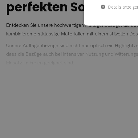
perfekten Sommer
Details anzeige
Entdecken Sie unsere hochwertigen Auflagenbezüge, die aus
kombinieren erstklassige Materialien mit einem stilvollen D
Unsere Auflagenbezüge sind nicht nur optisch ein Highlight,
dass die Bezüge auch bei intensiver Nutzung und Witterungs
Einsatz im Freien geeignet sind.
Für eine einfache Pflege sind unsere Auflagenbezüge abnehm
und einladend bleiben.
Erhältlich in einer breiten Palette der schönsten Farben, b
verleihen. Ob sanfte Pastelltöne oder kräftige, lebendige Far
Erleben Sie den luxuriösen Komfort und die Langlebigkeit u