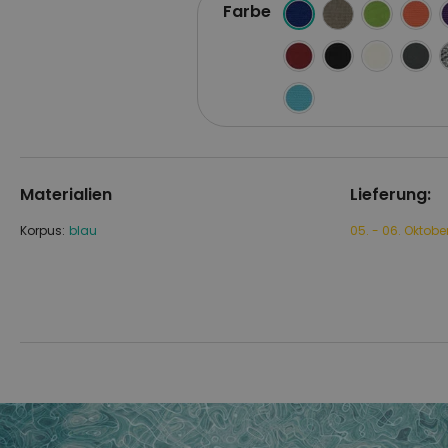
Farbe
Materialien
Lieferung:
Korpus:
blau
05. - 06. Oktobe
Zum
Zum
Ende
Anfang