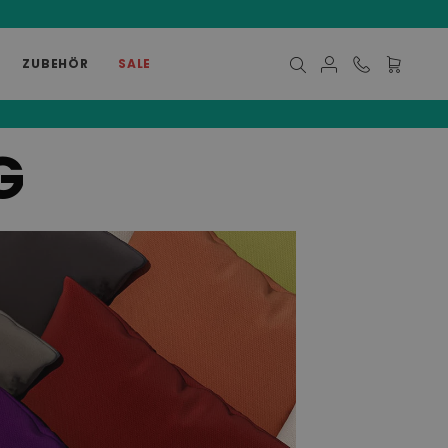
ZUBEHÖR
SALE
Mein Ware
G