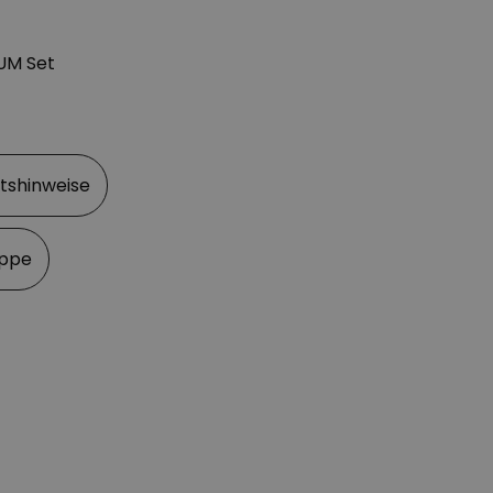
UM Set
itshinweise
appe