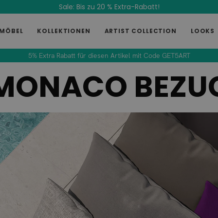
Sale: Bis zu 20 % Extra-Rabatt!
MÖBEL
KOLLEKTIONEN
ARTIST COLLECTION
LOOKS
5% Extra Rabatt für diesen Artikel mit Code GET5ART
MONACO BEZU