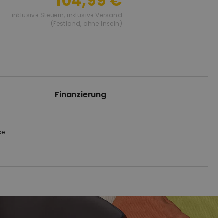
104,99 €
inklusive Steuern
,
inklusive Versand
(Festland, ohne Inseln)
Finanzierung
se