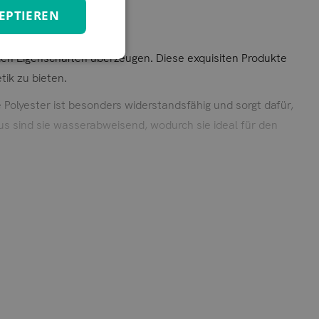
EPTIEREN
den Eigenschaften überzeugen. Diese exquisiten Produkte
ik zu bieten.
 Polyester ist besonders widerstandsfähig und sorgt dafür,
us sind sie wasserabweisend, wodurch sie ideal für den
Reinigung und sorgt dafür, dass Ihre Bezüge immer frisch
 Außenbereichen eine frische, sommerliche Atmosphäre zu
he stilvoll zu gestalten.
mer in vollen Zügen.