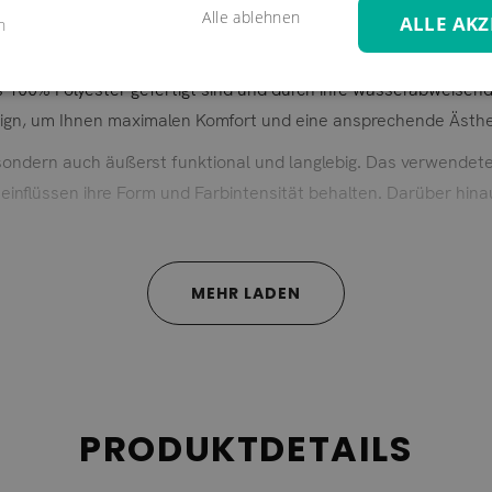
Alle ablehnen
ALLE AKZ
n
 100% Polyester gefertigt sind und durch ihre wasserabweisen
esign, um Ihnen maximalen Komfort und eine ansprechende Ästhet
 sondern auch äußerst funktional und langlebig. Das verwendete
einflüssen ihre Form und Farbintensität behalten. Darüber hina
bar und bei 30° waschbar. Dies ermöglicht eine unkomplizierte 
MEHR LADEN
ieten unsere Bezüge die perfekte Möglichkeit, Ihren Innen- und
ben – bei uns finden Sie die passende Option, um Ihre Wohnbereic
nserer hochwertigen Auflagenbezügen und genießen Sie den Som
PRODUKTDETAILS