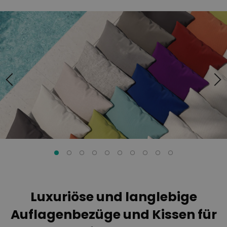
Zum
Zum
Ende
Anfang
der
der
Bildgalerie
Bildgalerie
springen
springen
Luxuriöse und langlebige
Auflagenbezüge und Kissen für