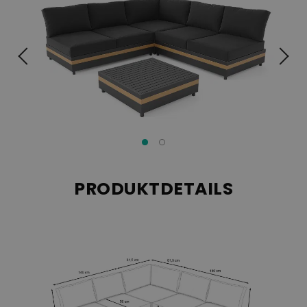
Platzangebot ideal anpassen können. Zögern Sie nicht und
Wohlfühl-Oase
verwandeln Sie Ihren Außenbereich in eine
!
Der Bezug der Sitzgruppe besteht aus 100% Polyacryl,
während das Füllmaterial aus Schaumstoff besteht.
PRODUKTDETAILS