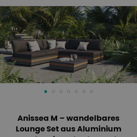
Zum
Zum
Ende
Anfang
der
der
Bildgalerie
Bildgalerie
springen
springen
Anissea M – wandelbares
Lounge Set aus Aluminium