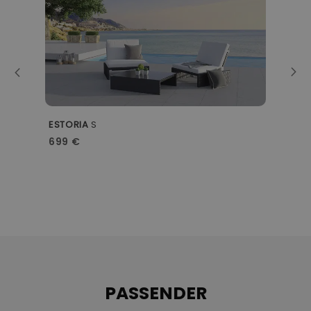
M
ESTORIA
S
1
699 €
PASSENDER