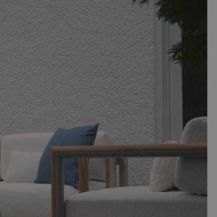
 Sonnenanbeter, die den Sommer im eigenen Garten stilvoll
r Terra Lounge.
flage aus Schaumstoff besteht.
ndert seine Farbe sehr schnell bei Kontakt mit Luft und
eschliffen werden. Alternativ kann auch ein transparenter
ßigen Pflege empfehlen wir die Behandlung mit Teaköl nach