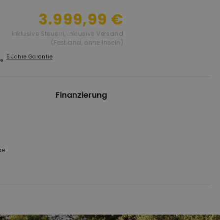
3.999,99 €
inklusive Steuern
,
inklusive Versand
(Festland, ohne Inseln)
5 Jahre Garantie
Finanzierung
se