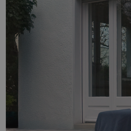
Die Terra Lounge steht für luxuriösen Komfort, hochwertige 
genießen möchten. Machen Sie Ihren Außenbereich zum Ort,
Der Bezug des Loungemöbel Sets besteht aus 90% Ole
Hinweis: Dieses Produkt besteht aus natürlichem, unbehande
Sonnenlicht und entwickelt mit der Zeit eine silbergraue Pati
Um den ursprünglichen, warmen Farbton wiederherzustellen, 
Lack oder eine Versiegelung aufgetragen werden, wenn Sie 
dem Schleifen.