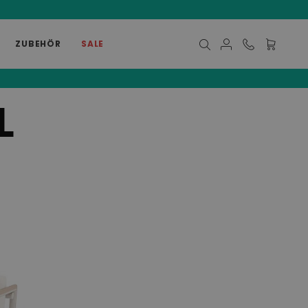
ZUBEHÖR
SALE
Mein Ware
L