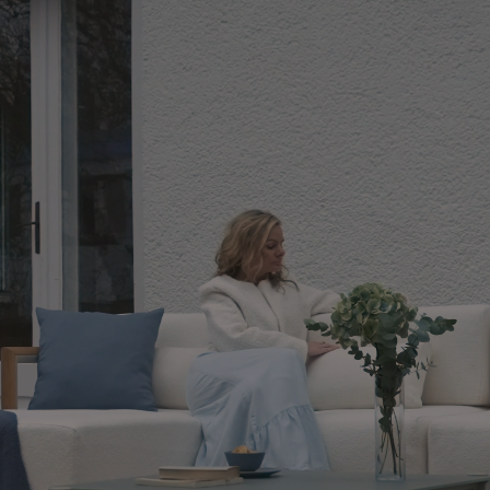
Materialien und modernes Design. Sie ist die perfekte Wahl für
 an dem Entspannung und Eleganz Hand in Hand gehen – mit de
fin und 10%Polyester, während das Füllmaterial der Au
ltem Teakholz und wurde nicht mit Öl behandelt. Teakholz verä
na.
kann die Oberfläche ganz einfach mit feinem Schleifpapier abg
das Holz schützen möchten, ohne es abzuschleifen. Zur regelmä