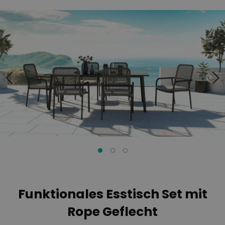
Zum
Zum
Ende
Anfang
der
der
Bildgalerie
Bildgalerie
springen
springen
Funktionales Esstisch Set mit
Rope Geflecht