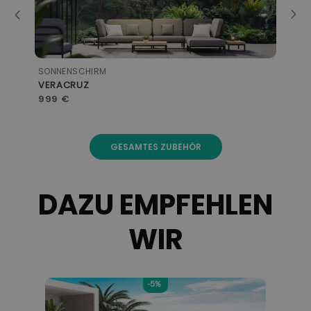
SONNENSCHIRM
TIS
VERACRUZ
TI
999 €
19 
GESAMTES ZUBEHÖR
DAZU EMPFEHLEN
WIR
-5%