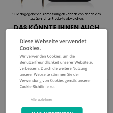
* Die angegebenen Abmessungen können von denen des
tatsächlichen Produkts abweichen.
DAS KÖNNTE IHNEN AUCH
GEFALLEN
Diese Webseite verwendet
Cookies.
-20%
Wir verwenden Cookies, um die
Benutzerfreundlichkeit unserer Website zu
verbessern. Durch die weitere Nutzung
unserer Webseite stimmen Sie der
Verwendung von Cookies gemäß unserer
Cookie-Richtlinie zu.
CADORA
Dining XL mit Feuertisch
D
Alle ablehnen
2.299 €
1