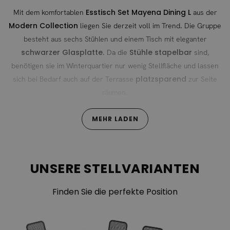
Esstisch Set Mayena Dining L
Mit dem komfortablen
aus der
Modern Collection
liegen Sie derzeit voll im Trend. Die Gruppe
besteht aus sechs Stühlen und einem Tisch mit eleganter
schwarzer Glasplatte
Stühle stapelbar
. Da die
sind,
benötigen sie im Winterquartier nur wenig Stellfläche und lassen
platzsparend
sich bei Bedarf auch auf der Terrasse
zur Seite
räumen.
Stühle stapelbar und somit platzsparend zu
MEHR LADEN
verstauen
Die Rahmen der Bestuhlung und des Tisches sind aus
pulverbeschichtetem Aluminium in Anthrazit
gearbeitet.
UNSERE STELLVARIANTEN
Rope Geflecht
Das
präsentiert sich in Dunkelgrau. Zudem
Aluminium
verfügen die Stühle aus
über praktische Armlehnen.
Finden Sie die perfekte Position
nebelgraue Sitzpolster
Auf den Sitzflächen sorgen
für einen
Esstisch Set aus der Modern
hohen Sitzkomfort. Das zeitlose
Collection
ist ein Gewinn für jeden Außenbereich und der