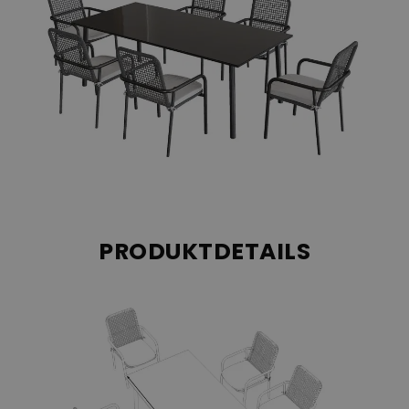
perfekte Ort, um den Sommer zu genießen. Eine passende
Lounge zu diesem Set aus der Modern Collection - Samoa - ist
ebenfalls bei uns verfügbar.
Der Bezug besteht aus 100% Polyacryl, während das
Füllmaterial der Auflage aus Schaumstoff besteht.
PRODUKTDETAILS