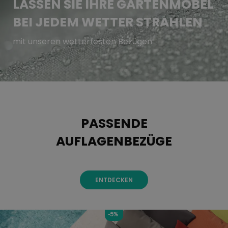
LASSEN SIE IHRE GARTENMÖBEL
BEI JEDEM WETTER STRAHLEN
mit unseren wetterfesten Bezügen
PASSENDE
AUFLAGENBEZÜGE
ENTDECKEN
-5%