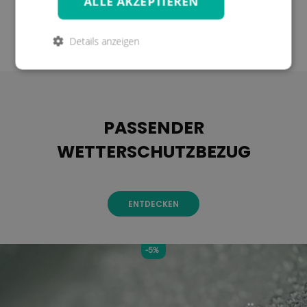
ALLE AKZEPTIEREN
Details anzeigen
PASSENDER
WETTERSCHUTZBEZUG
ENTDECKEN
-5%