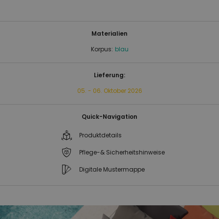
Materialien
Korpus:
blau
Lieferung:
05. - 06. Oktober 2026
Quick-Navigation
Produktdetails
Pflege-& Sicherheitshinweise
Digitale Mustermappe
Zum
Zum