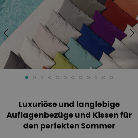
Ende
Anfang
der
der
Bildgalerie
Bildgalerie
springen
springen
Luxuriöse und langlebige
Auflagenbezüge und Kissen für
den perfekten Sommer