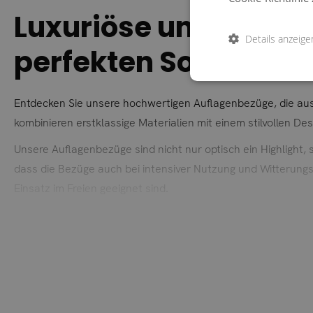
Luxuriöse und langle
Details anzeige
perfekten Sommer
Entdecken Sie unsere hochwertigen Auflagenbezüge, die aus
kombinieren erstklassige Materialien mit einem stilvollen D
Unsere Auflagenbezüge sind nicht nur optisch ein Highlight,
dass die Bezüge auch bei intensiver Nutzung und Witterungs
Einsatz im Freien geeignet sind.
Für eine einfache Pflege sind unsere Auflagenbezüge abnehm
und einladend bleiben.
Erhältlich in einer breiten Palette der schönsten Farben, b
verleihen. Ob sanfte Pastelltöne oder kräftige, lebendige Far
Erleben Sie den luxuriösen Komfort und die Langlebigkeit u