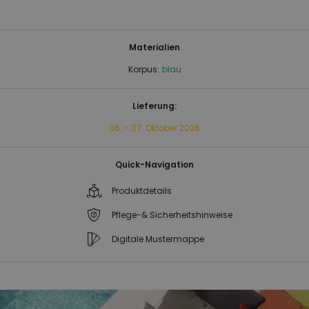
Materialien
Korpus:
blau
Lieferung:
06. - 07. Oktober 2026
Quick-Navigation
Produktdetails
Pflege-& Sicherheitshinweise
Digitale Mustermappe
Zum
Zum