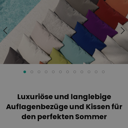
Ende
Anfang
der
der
Bildgalerie
Bildgalerie
springen
springen
Luxuriöse und langlebige
Auflagenbezüge und Kissen für
den perfekten Sommer