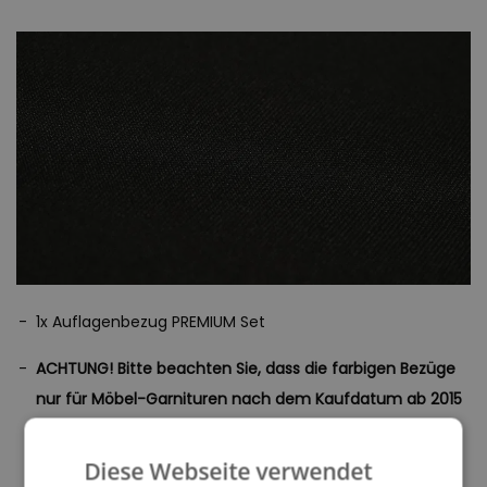
geeignet sind.
Für eine einfache Pflege sind unsere Auflagenbezüge abnehmbar
und bei 30° waschbar. Dies ermöglicht eine unkomplizierte
Reinigung und sorgt dafür, dass Ihre Bezüge immer frisch und
einladend bleiben.
Erhältlich in einer breiten Palette der schönsten Farben, bieten
unsere Bezüge die perfekte Möglichkeit, Ihren Innen- und
Außenbereichen eine frische, sommerliche Atmosphäre zu
verleihen. Ob sanfte Pastelltöne oder kräftige, lebendige Farben –
bei uns finden Sie die passende Option, um Ihre Wohnbereiche
stilvoll zu gestalten.
1x Auflagenbezug PREMIUM Set
Erleben Sie den luxuriösen Komfort und die Langlebigkeit unserer
ACHTUNG! Bitte beachten Sie, dass die farbigen Bezüge
hochwertigen Auflagenbezügen und genießen Sie den Sommer in
nur für Möbel-Garnituren nach dem Kaufdatum ab 2015
vollen Zügen.
bestellt werden können. Bei den nachbestellbaren
Bezügen handelt es sich um abweichende Bezüge
Diese Webseite verwendet