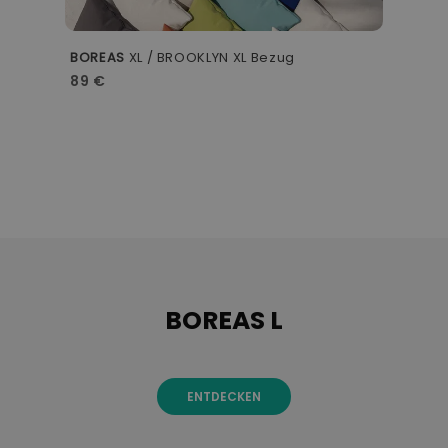
BOREAS
XL / BROOKLYN XL Bezug
B
89 €
6
BOREAS L
ENTDECKEN