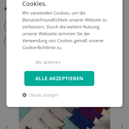
gegenüber den Originalen, diese beinhalten kein Piping!
Cookies.
Artikelnummer :
K10680
Wir verwenden Cookies, um die
Benutzerfreundlichkeit unserer Website zu
Pflege-& Sicherheitshinweise
verbessern. Durch die weitere Nutzung
unserer Webseite stimmen Sie der
Verwendung von Cookies gemäß unserer
Digitale Mustermappe
Cookie-Richtlinie zu.
DAS KÖNNTE IHNEN AUCH
Alle ablehnen
GEFALLEN
ALLE AKZEPTIEREN
-5%
Details anzeigen