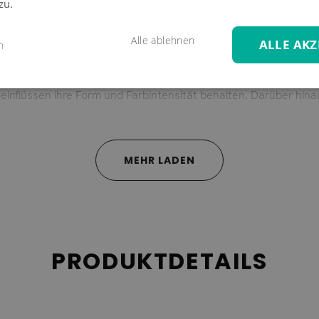
zu.
 100% Polyester gefertigt sind und durch ihre wasserabweisen
Alle ablehnen
ALLE AKZ
n
esign, um Ihnen maximalen Komfort und eine ansprechende Ästhet
 sondern auch äußerst funktional und langlebig. Das verwendete
einflüssen ihre Form und Farbintensität behalten. Darüber hina
bar und bei 30° waschbar. Dies ermöglicht eine unkomplizierte 
MEHR LADEN
ieten unsere Bezüge die perfekte Möglichkeit, Ihren Innen- und
ben – bei uns finden Sie die passende Option, um Ihre Wohnbereic
nserer hochwertigen Auflagenbezügen und genießen Sie den Som
PRODUKTDETAILS