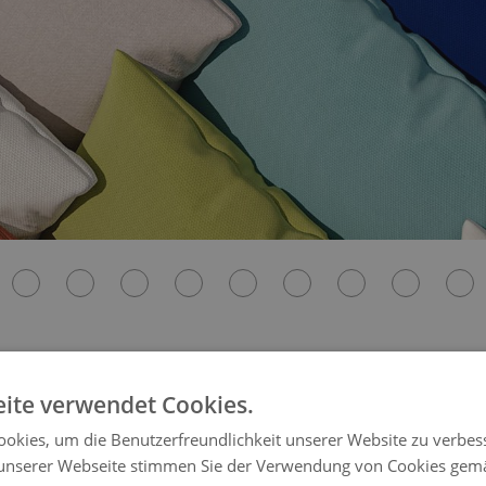
bige Auflagenbezüge u
ite verwendet Cookies.
okies, um die Benutzerfreundlichkeit unserer Website zu verbes
unserer Webseite stimmen Sie der Verwendung von Cookies gem