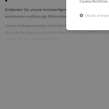
Cookie-Richtlinie 
Entdecken Sie unsere hochwertigen Auflagenbezüge, die aus
Details anzeige
kombinieren erstklassige Materialien mit einem stilvollen D
Unsere Auflagenbezüge sind nicht nur optisch ein Highlight,
dass die Bezüge auch bei intensiver Nutzung und Witterungs
Einsatz im Freien geeignet sind.
Für eine einfache Pflege sind unsere Auflagenbezüge abnehm
und einladend bleiben.
Erhältlich in einer breiten Palette der schönsten Farben, b
verleihen. Ob sanfte Pastelltöne oder kräftige, lebendige Far
Erleben Sie den luxuriösen Komfort und die Langlebigkeit u