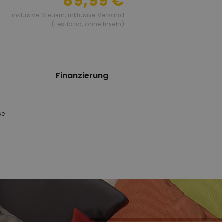
89,99 €
inklusive Steuern
,
inklusive Versand
(Festland, ohne Inseln)
Finanzierung
se