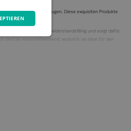
den Eigenschaften überzeugen. Diese exquisiten Produkte
EPTIEREN
ik zu bieten.
 Polyester ist besonders widerstandsfähig und sorgt dafür,
us sind sie wasserabweisend, wodurch sie ideal für den
Reinigung und sorgt dafür, dass Ihre Bezüge immer frisch
 Außenbereichen eine frische, sommerliche Atmosphäre zu
he stilvoll zu gestalten.
mer in vollen Zügen.