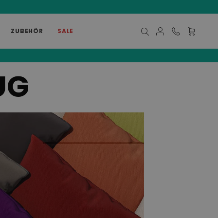
ZUBEHÖR
SALE
Mein Ware
UG