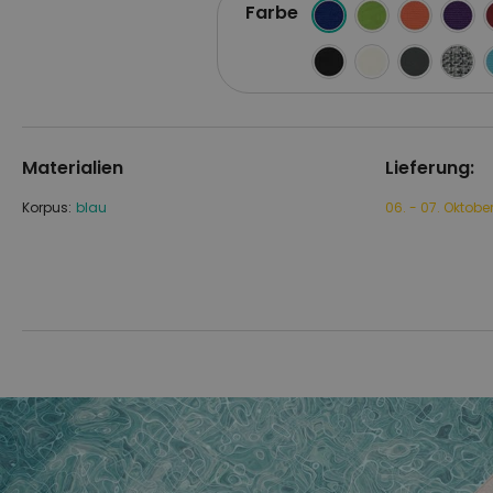
Farbe
Materialien
Lieferung:
Korpus:
blau
06. - 07. Oktobe
Zum
Zum
Ende
Anfang
der
der
Bildgalerie
Bildgalerie