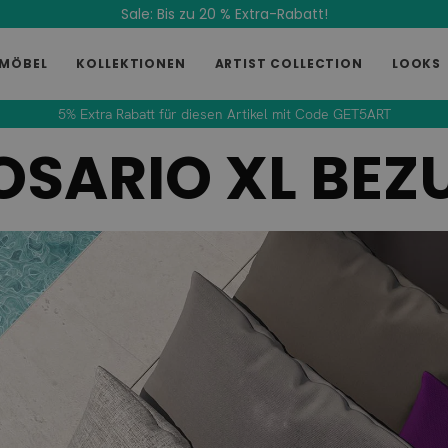
Sale: Bis zu 20 % Extra-Rabatt!
MÖBEL
KOLLEKTIONEN
ARTIST COLLECTION
LOOKS
5% Extra Rabatt für diesen Artikel mit Code GET5ART
OSARIO XL BEZ