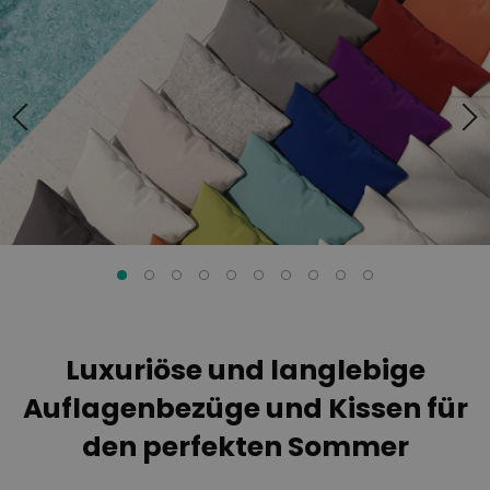
Ende
Anfang
der
der
Bildgalerie
Bildgalerie
springen
springen
Luxuriöse und langlebige
Auflagenbezüge und Kissen für
den perfekten Sommer