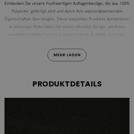
Entdecken Sie unsere hochwertigen Auflagenbezüge, die aus 100%
Polyester gefertigt sind und durch ihre wasserabweisenden
Eigenschaften überzeugen. Diese exquisiten Produkte kombinieren
erstklassige Materialien mit einem stilvollen Design, um Ihnen
maximalen Komfort und eine ansprechende Ästhetik zu bieten.
Unsere Auflagenbezüge sind nicht nur optisch ein Highlight,
sondern auch äußerst funktional und langlebig. Das verwendete
MEHR LADEN
Polyester ist besonders widerstandsfähig und sorgt dafür, dass
die Bezüge auch bei intensiver Nutzung und Witterungseinflüssen
ihre Form und Farbintensität behalten. Darüber hinaus sind sie
PRODUKTDETAILS
wasserabweisend, wodurch sie ideal für den Einsatz im Freien
geeignet sind.
Für eine einfache Pflege sind unsere Auflagenbezüge abnehmbar
und bei 30° waschbar. Dies ermöglicht eine unkomplizierte
Reinigung und sorgt dafür, dass Ihre Bezüge immer frisch und
einladend bleiben.