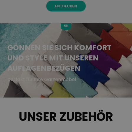
ENTDECKEN
-5%
GÖNNEN SIE SICH KOMFORT
UND STYLE MIT UNSEREN
AUFLAGENBEZÜGEN
perfekt für Ihre Gartenmöbel
UNSER ZUBEHÖR