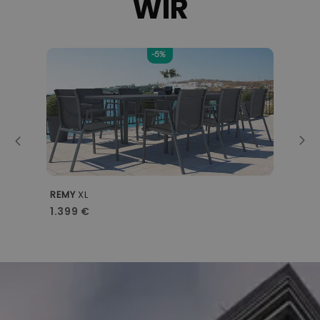
WIR
-5%
REMY
XL
M
1.399 €
8