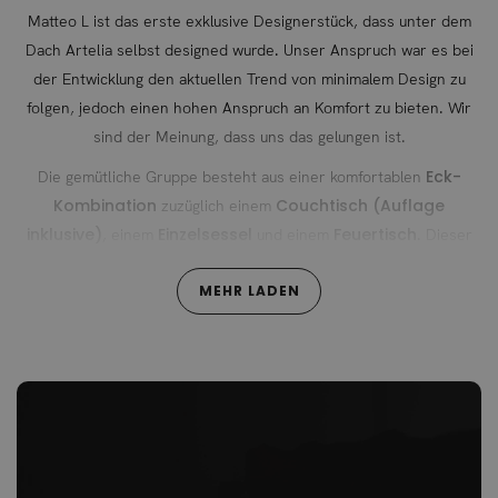
Matteo L ist das erste exklusive Designerstück, dass unter dem
Dach Artelia selbst designed wurde. Unser Anspruch war es bei
der Entwicklung den aktuellen Trend von minimalem Design zu
folgen, jedoch einen hohen Anspruch an Komfort zu bieten. Wir
sind der Meinung, dass uns das gelungen ist.
Eck-
Die gemütliche Gruppe besteht aus einer komfortablen
Kombination
Couchtisch (Auflage
zuzüglich einem
inklusive)
Einzelsessel
Feuertisch
, einem
und einem
. Dieser
stilvolle Feuertisch schafft gemütliches Ambiente und beleuchtet
MEHR LADEN
Ihre Terrasse bis in die Nacht hinein. Der Feuertisch arbeitet mit
einer Wärmeleistung von 11,8 kW und wird über eine
Propangasflasche (nicht im Lieferumfang enthalten) versorgt. Wird
die Feuerstelle nicht benötigt, lässt sie sich verschließen. Eine
farblich passende Abdeckplatte verschließt die Öffnung auf der
Tischplatte.
Das matte Aluminiumuntergestell sorgt für einen filigranen