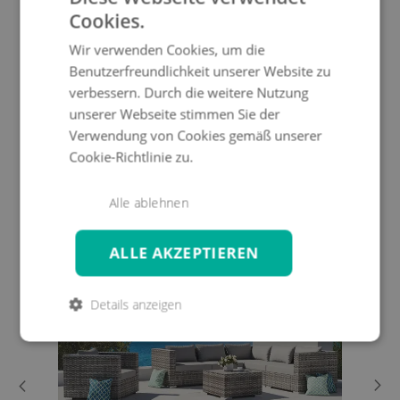
Cookies.
Wir verwenden Cookies, um die
Benutzerfreundlichkeit unserer Website zu
verbessern. Durch die weitere Nutzung
unserer Webseite stimmen Sie der
Verwendung von Cookies gemäß unserer
* Die angegebenen Abmessungen können von denen des
Cookie-Richtlinie zu.
tatsächlichen Produkts abweichen.
DAS KÖNNTE IHNEN AUCH
Alle ablehnen
GEFALLEN
ALLE AKZEPTIEREN
-20%
Details anzeigen