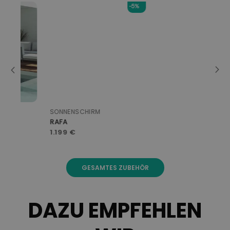
-5%
SONNENSCHIRM
LOU
RAFA
CO
1.199 €
59
GESAMTES ZUBEHÖR
DAZU EMPFEHLEN