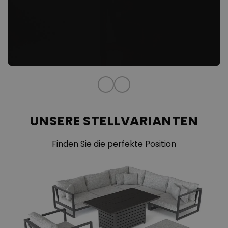
Gesamteindruck, erhält jedoch durch die massiven "light – grey"
Auflagen einen phänomenalen Relaxeffekt.
Gönnen Sie sich diesen außergewöhnlichen Luxus in Ihrem
behaglichen Ambiente
Außenbereich. Mit diesem
werden Sie
Ihre Gäste garantiert beeindrucken.
Der Bezug des Loungemöbel Sets besteht aus 100%
Polyacryl, während das Füllmaterial der Auflage aus
Schaumstoff besteht.
UNSERE STELLVARIANTEN
Finden Sie die perfekte Position