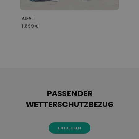
ALFA
L
M
1.899 €
2
PASSENDER
WETTERSCHUTZBEZUG
ENTDECKEN