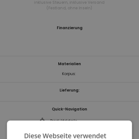
inklusive Steuern
,
inklusive Versand
(Festland, ohne Inseln)
Finanzierung
Materialien
Korpus:
Lieferung:
Quick-Navigation
Produktdetails
Pflege-& Sicherheitshinweise
Diese Webseite verwendet