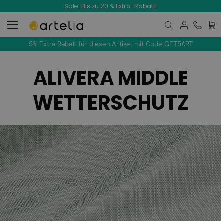
Sale: Bis zu 20 % Extra-Rabatt!
Mein
5% Extra Rabatt für diesen Artikel mit Code GET5ART
ALIVERA MIDDLE
WETTERSCHUTZ