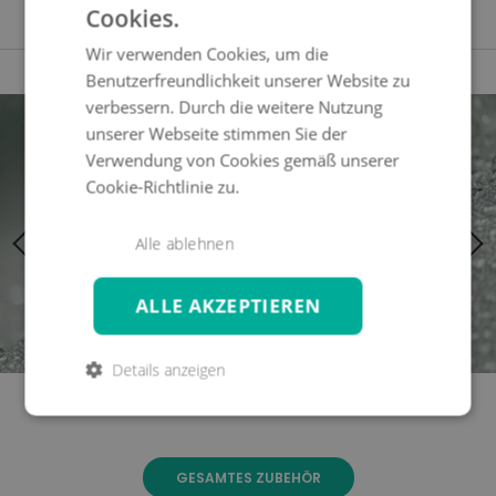
Cookies.
Digitale Mustermappe
Wir verwenden Cookies, um die
Benutzerfreundlichkeit unserer Website zu
Zum
Zum
verbessern. Durch die weitere Nutzung
Ende
Anfang
unserer Webseite stimmen Sie der
der
der
Verwendung von Cookies gemäß unserer
Bildgalerie
Bildgalerie
Cookie-Richtlinie zu.
springen
springen
Alle ablehnen
ALLE AKZEPTIEREN
Details anzeigen
GESAMTES ZUBEHÖR